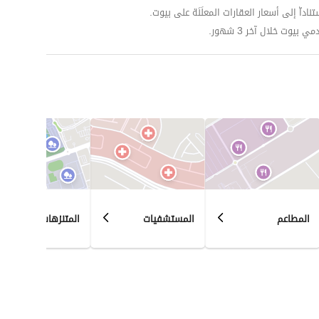
داّ إلى أسعار العقارات المعلَنَة على بيوت.
وت خلال آخر 3 شهور.
المطاعم
المستشفيات
المتنزهات