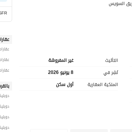
ريق السويس
SFR
عقارا
عقارات
للمزيد من التفاصيل صور او فيديو للشقة وتحديد معاد المعاينة تواصل معانا فون او واتساب وهيوصلك كل 
عقارات
التأثيث
غير المفروشة
عقارا
نُشِر في
8 يونيو 2026
الملكية العقارية
أول سكن
بالقر
دوبليك
دوبلي
دوبليك
دوبلي