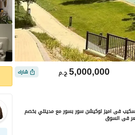
5,000,000
ج.م
شارك
د سكيب فى اميز لوكيشن سور بسور مع مدينتي بخصم
أماكن القريبة