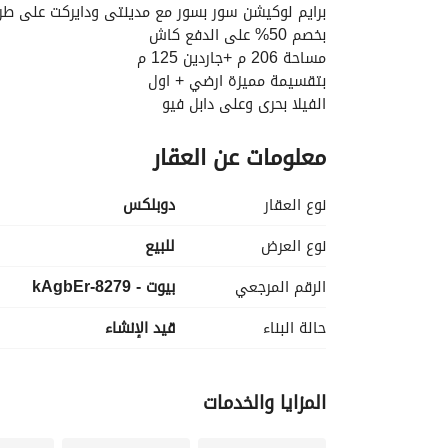
برايم لوكيشن سور بسور مع مدينتى ودايركت على ط
بخصم 50% على الدفع كاش
مساحة 206 م +جاردين 125 م
بتقسيمة مميزة ارضي + اول
الفيلا بحرى وعلى دابل فيو
مميزات الكمباوند امن 24 ساعة وجيم وحمامات سباحة ومساحات خضراء ولاند سكيب
معلومات عن العقار
التفاصيل
نوع العقار
دوبلكس
نوع العرض
للبيع
الرقم المرجعي
بيوت - 8279-kAgbEr
حالة البناء
قيد الإنشاء
المزايا والخدمات