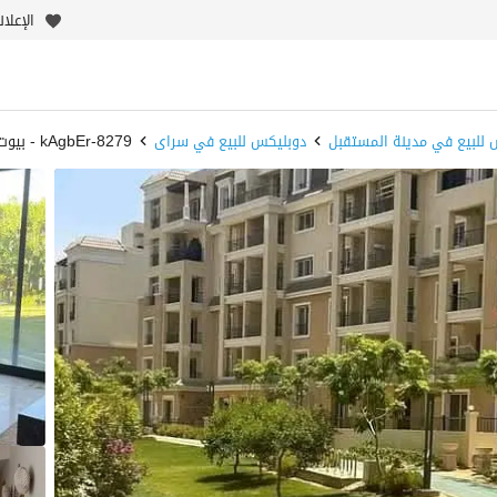
الإعلا
 للبيع في مدينة المستقبل
دوبليكس للبيع في سراى
8279-kAgbEr - بيوت