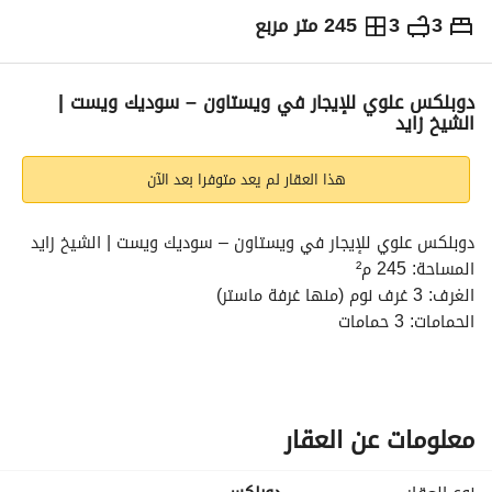
3
3
245 متر مربع
ج.م
60,000
شهرياً
والمؤشرات
الاماكن القريبة
دوبلكس علوي للإيجار في ويستاون – سوديك ويست |
الشيخ زايد
هذا العقار لم يعد متوفرا بعد الآن
دوبلكس علوي للإيجار في ويستاون – سوديك ويست | الشيخ زايد
المساحة: 245 م²
الغرف: 3 غرف نوم (منها غرفة ماستر)
الحمامات: 3 حمامات
غرفة ناني بحمام خاص
مطبخ + تكييفات + دريسنج
تشطيب فاخر – جاهز للسكن فورًا
معلومات عن العقار
الإيجار الشهري: 60,000 جنيه