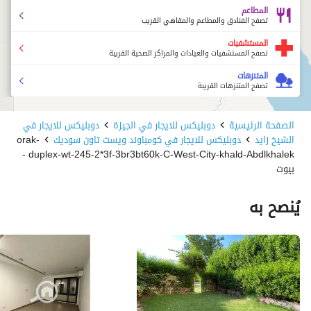
المطاعم
تصفح الفنادق والمطاعم والمقاهي القريب
المستشفيات
تصفح المستشفيات والعيادات والمراكز الصحية القريبة
المتنزهات
تصفح المتنزهات القريبة
الصفحة الرئيسية
دوبليكس للايجار في الجيزة
دوبليكس للايجار في
الشيخ زايد
دوبليكس للايجار في كومباوند ويست تاون سوديك
orak-
duplex-wt-245-2*3f-3br3bt60k-C-West-City-khald-Abdlkhalek -
بيوت
يُنصح به