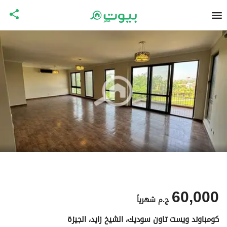
60,000
ج.م
شهرياً
كومباوند ويست تاون سوديك، الشيخ زايد، الجيزة