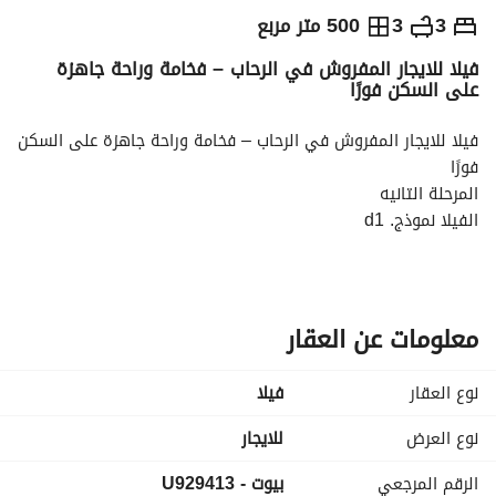
ج.م
75,000
شهرياً
3
3
500 متر مربع
فيلا للايجار المفروش في الرحاب – فخامة وراحة جاهزة
والمؤشرات
الاماكن القريبة
على السكن فورًا
فيلا للايجار المفروش في الرحاب – فخامة وراحة جاهزة على السكن 
فورًا
المرحلة التانيه
الفيلا نموذج. d1
بعض التشطيبات خاصه
بالقرب من الخدمات
مساحة الارض 500متر
مساحة المبانى 300متر
معلومات عن العقار
3 غرف نوم ( غرفه ماستر )
3 حمام
نوع العقار
فیلا
__
للمزيد من التفاصيل والعروض
نوع العرض
للايجار
اتصل بنا - على
الرقم المرجعي
بيوت - U929413
احمد ناجى