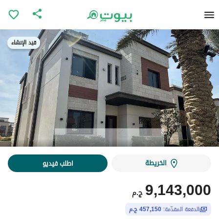
قيد الإنشاء
قيد الإنشاء
الخريطة
اطلب فيديو
9,143,000
ج.م
الدفعة المقدّمة:
457,150 ج.م