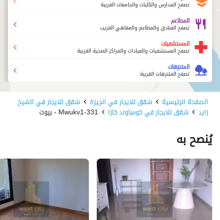
تصفح المدارس والكليات والجامعات القريبة
المطاعم
تصفح الفنادق والمطاعم والمقاهي القريب
المستشفيات
تصفح المستشفيات والعيادات والمراكز الصحية القريبة
المتنزهات
تصفح المتنزهات القريبة
الصفحة الرئيسية
شقق للايجار في الجيزة
شقق للايجار في الشيخ
زايد
شقق للايجار في كومباوند كازا
331-Mwukv1 - بيوت
يُنصح به