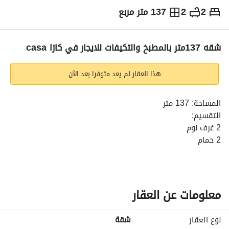
2
2
137 متر مربع
ج.م
37,000
شهرياً
والمؤشرات
الاماكن القريبة
شقه 137متر بالمطبخ والتكيفات للايجار في كازا casa
هذا العقار لم يعد متوفرا بعد الآن
المساحة: 137 متر
التقسيم:
2 غرف نوم
2 حمام
المميزات:
مطبخ
تكييفات
السعر: 37,000 جنيه شهريًا
معلومات عن العقار
نبذة عن الكمبوند:
نوع العقار
شقة
كمبوند كازا يتميز بموقعه الحيوي في الشيخ زايد، ويوفر بيئة 