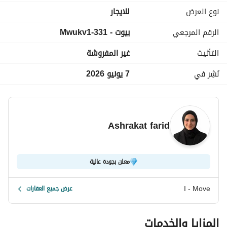
سكنية هادئة مع مساحات خضراء وتصميمات عصرية. كما يتمتع 
نوع العرض
للايجار
بأمن وحراسة على مدار الساعة، وقربه من أهم المحاور والخدمات، 
الرقم المرجعي
بيوت - 331-Mwukv1
مما يجعله اختيارًا مناسبًا للسكن المريح.
التأثيث
غير المفروشة
نُشِر في
7 يونيو 2026
Ashrakat farid
معلن بجودة عالية
I - Move
عرض جميع العقارات
المزايا والخدمات