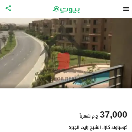
37,000
ج.م
شهرياً
كومباوند كازا، الشيخ زايد، الجيزة