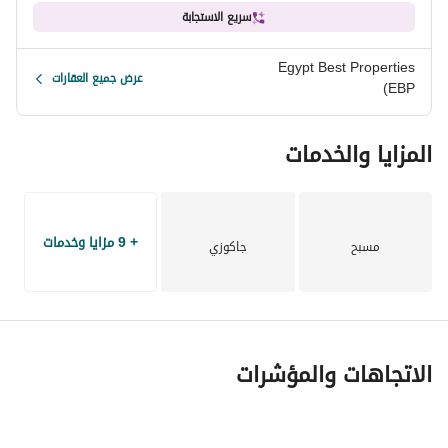
عن طريق القاهرة-السويس، و12 كيلومتراً فقط عن محطة تحصيل 
سريع الاستجابة
الرسوم في العين السخنة. 
Egypt Best Properties
عرض جميع العقارات
إضافةً إلى ذلك، يقع المجمع بالقرب من مؤسسات تعليمية رئيسية، 
(EBP
حيث تبعد الجامعة الأمريكية بالقاهرة 7 كيلومترات فقط. 
المزايا والخدمات
+ 9 مزايا وخدمات
مسبح
جاكوزي
الاتجاهات والمؤشرات