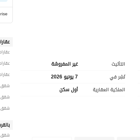
rise
عقارا
عقارات
عقارات
التأثيث
غير المفروشة
عقارات
نُشِر في
7 يونيو 2026
شقق 3 غرف نوم للبيع في القاه
الملكية العقارية
أول سكن
شقق 3 غرف نوم للبيع في مدينة المست
مطاعم و كافيهات )
شقق 3 غرف نوم للبيع في زيزينا المست
بالقر
شقق ل