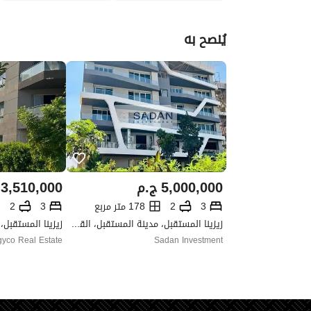
يُنصح به
5,000,000
ج.م
3,510,000
3
2
178 متر مربع
3
2
زيزينا المستقبل، مدينة المستقبل، القاهرة
yco Real Estate
Sadan Investment