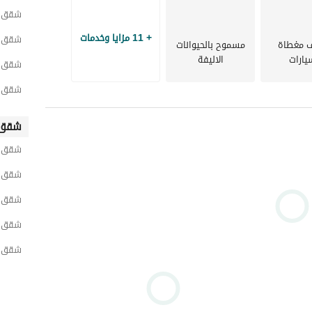
شقق لل
+ 11 مزايا وخدمات
شقق ل
 مغطاة
مسموح بالحيوانات
يارات
الاليفة
شقق لل
شقق ل
شقق 
شقق ل
شقق لل
شقق ل
شقق ل
شقق ل