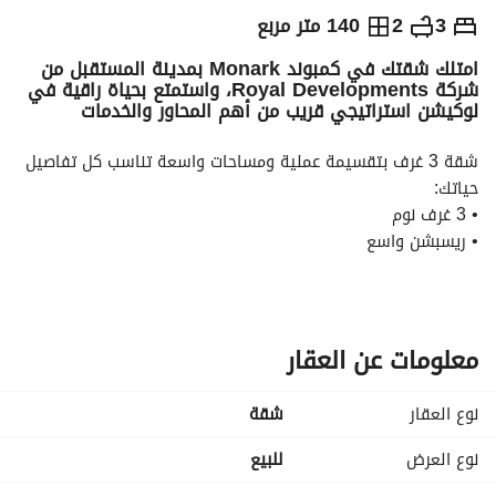
ج.م
4,788,264
3
2
140 متر مربع
امتلك شقتك في كمبوند Monark بمدينة المستقبل من
والمؤشرات
الاماكن القريبة
شركة Royal Developments، واستمتع بحياة راقية في
لوكيشن استراتيجي قريب من أهم المحاور والخدمات
شقة 3 غرف بتقسيمة عملية ومساحات واسعة تناسب كل تفاصيل 
حياتك:
• 3 غرف نوم
• ريسبشن واسع
• مطبخ عملي
• تشطيب راقي وفيو مميز
الكمبوند مصمم ليمنحك أعلى مستوى من الراحة والخصوصية مع:
• مساحات خضراء واسعة
معلومات عن العقار
• Swimming Pools
• Kids Areas
نوع العقار
شقة
• Club House
• Gym & Spa
نوع العرض
للبيع
• مناطق تجارية وخدمية