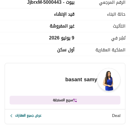
الرقم المرجعي
بيوت - 5000443-JjbrxM
• Security & Gated Community
عيش تجربة سكنية متكاملة داخل مجتمع عصري يجمع بين الهدوء، 
حالة البناء
قيد الإنشاء
الفخامة، والموقع المميز.
التأثيث
غير المفروشة
نُشِر في
9 يوليو 2026
الملكية العقارية
أول سكن
basant samy
سريع الاستجابة
Deal
عرض جميع العقارات