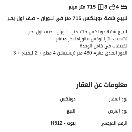
ج.م
36,000,000
4
8
715 متر مربع
للبيـع شقـة دوبـلكـس 715 متر في لـــوران - صـف اول بحــر
التفاصيل
الاتجاهات والمؤشرات
رهن عقاري
الا
للبيـع شقـة دوبـلكـس 715 متر - لـــوران - صـف اول بحــر
تشطيب ألتـرا لوكس ببانوراما بحـر مباشر
تكييفات في كامل الوحدة
الدور الحادي عشر= 480 متر (ريسيبشن 4 قطع + 2 ليفينج + 3 
غرف نوم + 5 حمام + سفرة + دواليب تخزين)
الدور الثاني عشر= 235 متر (غرفة نوم ماستر + جناح للنوم بحمام 
خاص + ليفينج + سفرة + حمام للدور + مطبخ)
كاملة العدادات
معلومات عن العقار
مدخلين للعمارة بتصميم فندقي
2 اسانسير لكل مدخل
نوع العقار
دوبلكس
باكية جراچ تسع سيارتين
استلام فوري
نوع العرض
للبيع
سعر الوحدة : 36 مليون جنيه كــاش
الرقم المرجعي
بيوت - H512
ــــــــــــــــــــــــــــــــــــــــــــــــــــــــــــــــــ