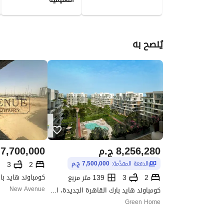
يُنصح به
8,256,280
ج.م
7,700,000
3
2
الدفعة المقدّمة:
7,500,000 ج.م
2
3
139 متر مربع
كومباوند هايد بارك القاهرة الجديدة، التجمع الخامس، القاهرة الجديدة، القاهرة
New Avenue
Green Home