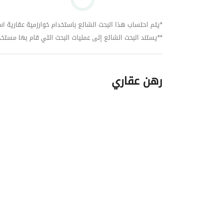
كما الجامعة الأمريكية القاهرة(AUC)جديد
*يتم احتساب هذا البحث الشائع باستخدام خوارزمية عقارية استنا
**يستند البحث الشائع إلى عمليات البحث التي قام بها مستخدمي بي
#Omar
رهن عقاري