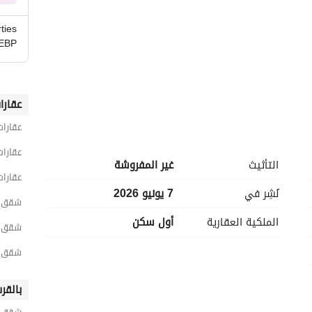
ties
EBP
عقارا
عقارات
عقارات
التأثيث
غير المفروشة
عقارات
نُشِر في
7 يونيو 2026
شقق 2 غرفة نوم للبيع في القاه
تميز هايد بارك القاهرة الجديدة ليس فقط في مرافقه ولكن أيضا في الخدمات التي يقدمها. الخدمات التي تجدها 
الملكية العقارية
أول سكن
شقق 2 غرفة نوم للبيع في القاهرة الجد
شقق 2 غرفة نوم للبيع في التجمع الخ
• يتم تقديم خدمات إدارة المجتمع من خلال فريق خدمة المجتمع المسؤول عن مساعدة أصحاب المنازل في كل ما 
قة سكنية على حدة لضمان فعالية الخدمة. 
بالقر
ة على الأسئلة وتلبية جميع احتياجاتك. 