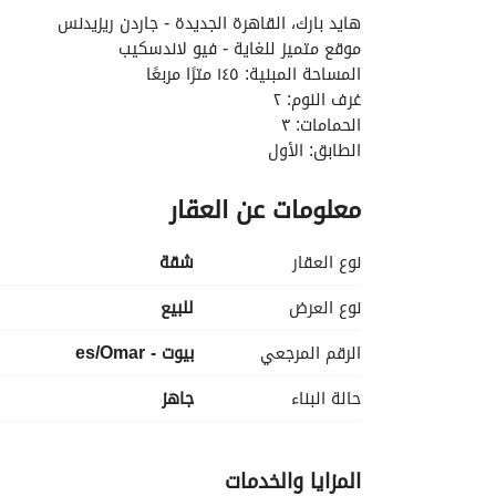
هايد بارك، القاهرة الجديدة - جاردن ريزيدنس
موقع متميز للغاية - فيو لاندسكيب
المساحة المبنية: ١٤٥ مترًا مربعًا
غرف النوم: ٢
الحمامات: ٣
الطابق: الأول
السعر الإجمالي: ٧,٧٠٠,٠٠٠
معلومات عن العقار
الدفعة الأولى: ٦,٥٠٠,٠٠٠
المبلغ المتبقي: ١,٢٠٠,٠٠٠
٨٤ ألف جنيه لكل ثلاثة أشهر حتى عام ٢٠٣٠
نوع العقار
شقة
-----------------------------------------------
نوع العرض
للبيع
الرقم المرجعي
بيوت - es/Omar
في هايد بارك القاهرة الجديدة:
حالة البناء
جاهز
يحتاجون إليه. 
• يتم تخصيص خدمات إدارة المجموعات لخدمة كل منط
المزايا والخدمات
• خدمات المركز المجتمعي لتلقي الاستفسارات والإجاب