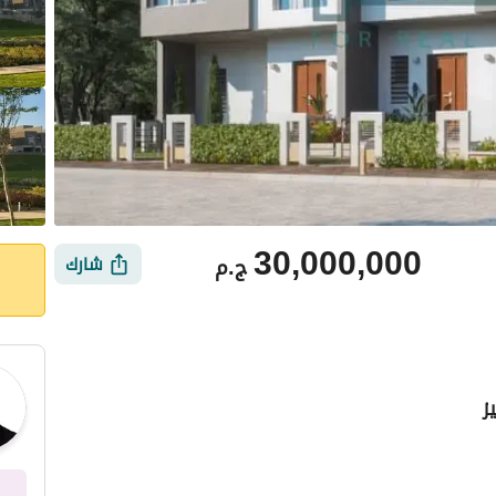
30,000,000
ج.م
شارك
ز
ي
الموقع والأماكن القريبة