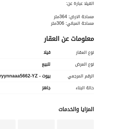
الفيلا عبارة عن:
مساحة الارض: 364متر
مساحة المباني: 306متر
معلومات عن العقار
مساحة الجاردن: 275متر
عدد الغرف: 3
نوع العقار
فیلا
عدد الحمام: 5
نوع العرض
للبيع
غرفة ناني
الرقم المرجعي
بيوت - rudyyynnaaa5662-YZ
غرفة في الروف
حالة البناء
جاهز
مطبخ
ليفينج رووم
ريسبشن
المزايا والخدمات
rudynaelkhatiib