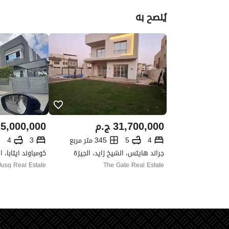
يُنصح به
31,700,000
ج.م
5,000,000
4
5
345 متر مربع
3
4
جراند هايتس، الشيخ زايد، الجيزة
كومباوند ايتابا، ا
Jusq Real Estate
The Gate Real Estate