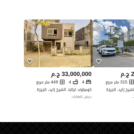
2
ج.م
33,000,000
ج.م
315 متر مربع
4
4
449 متر مربع
لشيخ زايد، الجيزة
كومباوند ايتابا، الشيخ زايد، الجيزة
دريفن للعقارات