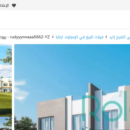
الإعلا
ي الشيخ زايد
فيلات للبيع في كومباوند ايتابا
rudyyynnaaa5662-YZ - بيوت