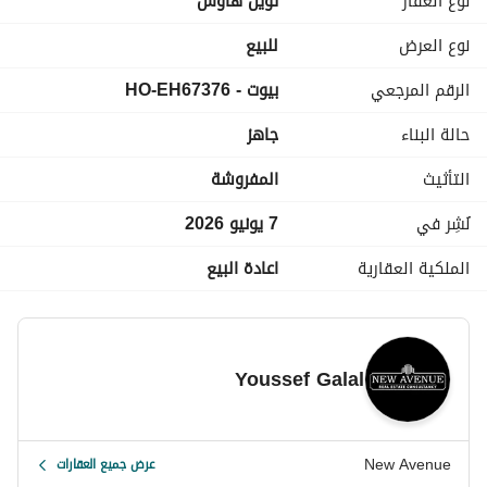
نوع العقار
توين هاوس
السعر المطلوب ٢١,٠٠٠,٠٠٠ جنيه مصري
نوع العرض
للبيع
الرقم المرجعي
بيوت - HO-EH67376
-----------------------------------------------------------------------------------
حالة البناء
جاهز
-----------------------------------------------------------------------------------
-----------------------------------------------------------------------------------
التأثيث
المفروشة
-----------------------------------------------------------------------------------
-------------------------
نُشِر في
7 يونيو 2026
الملكية العقارية
اعادة البيع
Youssef Galal
New Avenue
عرض جميع العقارات