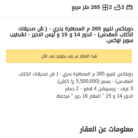
3
2
265 متر مربع
ج.م
5,500,000
التفاصيل
الاتجاهات والمؤشرات
رهن عقاري
الا
دوبلكس للبيع 265 م العصافرة بحري - ( ش صديقات
الكتاب المقدس) - الدور 14 و 15 و ليس الاخير - تشطيب
سوبر لوكس.
هذا العقار لم يعد متوفرا بعد الآن
دوبلكس للبيع 265 م العصافرة بحري - ( ش صديقات الكتاب 
المقدس) - بسعر (5,500,000 ج/ كاش). 
3 غرف - ريسيبشن 4 قطع - 2 حمام
الدور 14 و 15 " العقار 16 دور " مرخصة. 
فيو مفتوح . 
4 اسانسير. 
عدادات (مياه - كهرباء - غاز) . 
تشطيب سوبر لوكس. 
معلومات عن العقار
كود الوحدة: 302742