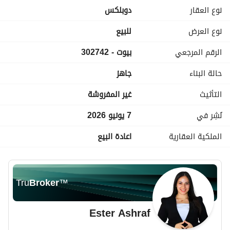
المستشار العقاري: استير اشرف
نوع العقار
دوبلكس
نوع العرض
للبيع
الرقم المرجعي
بيوت - 302742
حالة البناء
جاهز
التأثيث
غير المفروشة
نُشِر في
7 يونيو 2026
الملكية العقارية
اعادة البيع
Tru
Broker
™
Ester Ashraf