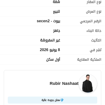
نوع العقار
شقة
الكمبوند فية كل الخدمات و المرافق
نوع العرض
للبيع
الصور من ارض الواقع
الرقم المرجعي
بيوت - secen2
الشقة جاهزة للمعاينة فى اى وقت خلال اليوم
حالة البناء
جاهز
تقسيط الباقى على اطول عدد سنين بدون فوائد
التأثيث
غير المفروشة
نُشِر في
8 يونيو 2026
الملكية العقارية
أول سكن
Rubir Nashaat
معلن بجودة عالية