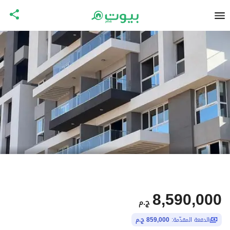
8,590,000
ج.م
الدفعة المقدّمة:
859,000 ج.م