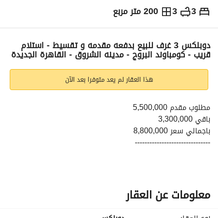
3
3
200 متر مربع
ج.م
5,500,000
والمؤشرات
الاماكن القريبة
دوبلكس 3 غرف للبيع بدفعه مقدمه و تقسيط - استلام
قريب - كومباوند البروج - مدينه الشروق - القاهرة الجديدة
هذا العقار لم يعد متوفرا بعد الآن
مطلوب مقدم 5,500,000
باقي 3,300,000
باجمالي سعر 8,800,000
-------------------------------
لوكيشن مميز - بتقسيم مميز - فرصه ممتازه
-------------------------------
- مساحه الدوبلكس:- 200 متر
- 3 غرف
معلومات عن العقار
- 3 حمام
-------------------------------