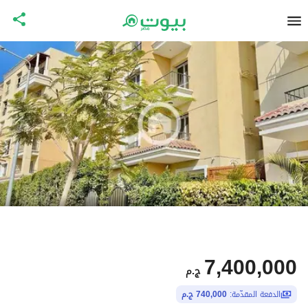
7,400,000
ج.م
الدفعة المقدّمة:
740,000 ج.م