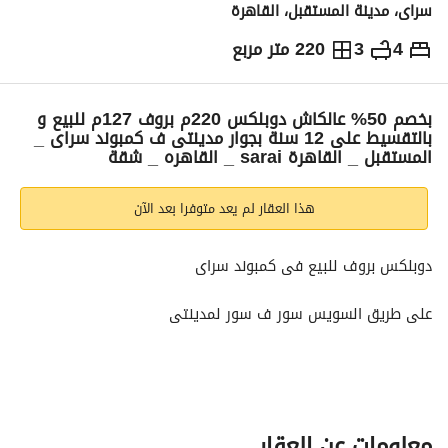
سراى، مدينة المستقبل، القاهرة
4
3
220 متر مربع
ج.م
7,400,000
التفاصيل
الاتجاهات والمؤشرات
رهن عقاري
الا
بخصم 50% عالكاش دوبلكس 220م بروف 127م للبيع و
بالتقسيط على 12 سنة بجوار مدينتى ف كمبوند سراى _
المستقبل _ القاهرة sarai _ القاهره _ شقة
هذا العقار لم يعد متوفرا بعد الآن
دوبلكس بروف للبيع فى كمبوند سراى
على طريق السويس سور ف سور لمدينتى
بمساحة 220م + روف 127م
مكون من
معلومات عن العقار