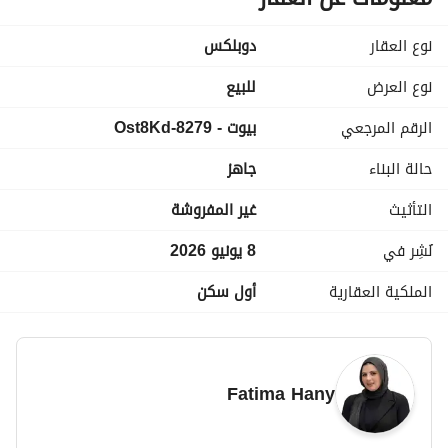
4 غرف +
نوع العقار
دوبلكس
4 حمام
نوع العرض
للبيع
فيو مميز
الرقم المرجعي
بيوت - 8279-Ost8Kd
خصم 50% عالكاش
حالة البناء
جاهز
الكمبوند ساكن ومسلم اكتر من مرحلة
التأثيث
غير المفروشة
بمقدم تعاقد 744 الف
نُشِر في
8 يونيو 2026
الملكية العقارية
أول سكن
سداد على 12 سنة بدون فوايد
للتواصل 
 + واتس
عرض معلومات الاتصال
Fatima Hany
المبلغ الموجود سعر الكاش