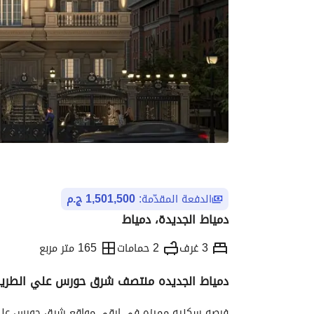
الدفعة المقدّمة:
1,501,500 ج.م
دمياط الجديدة، دمياط
3 غرف
2 حمامات
165 متر مربع
دمياط الجديده منتصف شرق حورس علي الطري
التفاصيل
الاتجاهات والمؤشرات
الموقع وال
فرصه سكنيه مميزه في ارقي مواقع شرق حورس علي