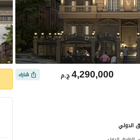
4,290,000
ج.م
شارك
ق الدولي
أماكن القريبة
 الطريق الدولي