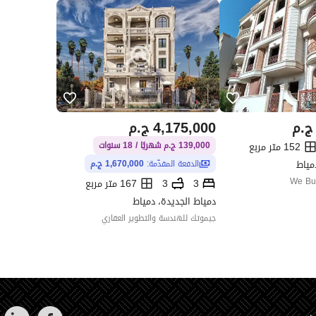
ج.م
4,175,000
ج.م
152 متر مربع
139,000 ج.م شهريًا / 18 سنوات
مياط
الدفعة المقدّمة:
1,670,000 ج.م
We Bu
3
3
167 متر مربع
دمياط الجديدة، دمياط
جيموتك للهندسة والتطوير العقاري