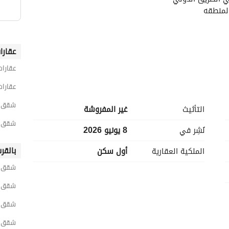
عقارا
عقارات
عقارات
شقق 3 غرف نوم للبيع في دمي
التأثيث
غير المفروشة
شقق 3 غرف نوم للبيع في دمياط الجد
نُشِر في
8 يونيو 2026
بالقر
الملكية العقارية
أول سكن
شقق ل
شقق ل
شقق ل
شقق ل