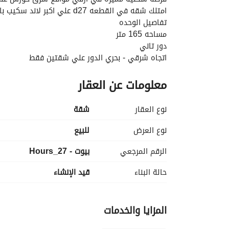
امتلك شقه في القطعه d27 علي اكبر لاند سكيب بالمنطقه
تفاصيل الوحده
مساحه 165 متر
دور تاني
اتجاه شرقي - بحري الدور علي شقتين فقط
مقدم 35% وقسط علي 3 سنوات استلام نص تشطيب داخلي
معلومات عن العقار
استلام خلال سنتين ونص
نوع العقار
شقة
نوع العرض
للبيع
الرقم المرجعي
بيوت - Hours_27
حالة البناء
قيد الإنشاء
المزايا والخدمات