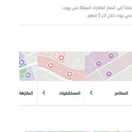
داّ إلى أسعار العقارات المعلَنَة على بيوت.
وت خلال آخر 3 شهور.
المطاعم
المستشفيات
المتنزهات