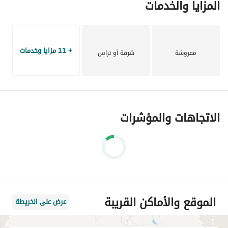
المزايا والخدمات
والتسويق العقاري، تهدف إلى تقديم حلول متكاملة للعملاء سواء 
في شراء، بيع، أو تأجير العقارات. 
تضم الشركة فريقًا من المستشارين العقاريين والاستثماريين ذوي 
+ 11 مزايا وخدمات
مفروشة
شرفة أو تراس
الخبرة، الذين يعملون على تحليل السوق وتوجيه العملاء لاختيار 
أفضل الفرص الاستثمارية بأعلى عائد ممكن. 
تعتمد OR INVESTMENT على فهم عميق لسوق العقارات في 
مصر، الذي يُعد من أكثر القطاعات استقرارًا ونموًا، حيث يمثل 
الاتجاهات والمؤشرات
الاستثمار العقاري وسيلة آمنة للحفاظ على رأس المال وتحقيق 
عوائد مستمرة . 
نلتزم بتقديم خدمات احترافية قائمة على الشفافية والمصداقية، مع 
بناء علاقات طويلة المدى مع عملائنا، ومساعدتهم في اتخاذ قرارات 
استثمارية ناجحة تلبي احتياجاتهم وتحقق أهدافهم.
الموقع والأماكن القريبة
عرض على الخريطة