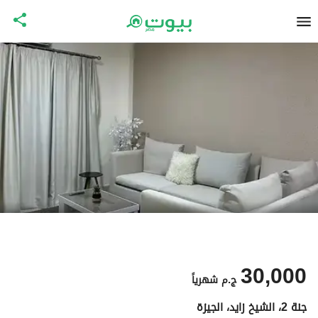
30,000
ج.م
شهرياً
جنة 2، الشيخ زايد، الجيزة