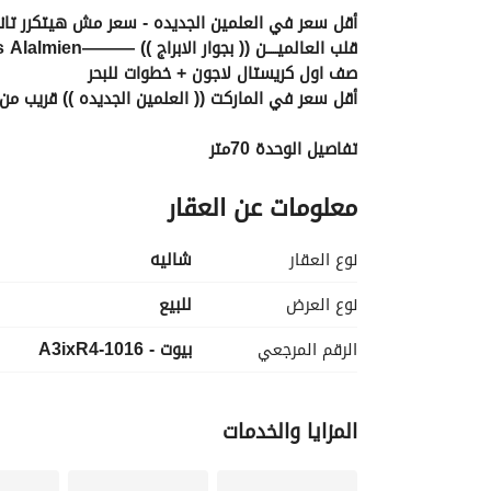
أقل سعر في العلمين الجديده - سعر مش هيتكرر تاني 
قلب العالميـــــن (( بجوار الابراج )) ———Lagoons Alalmien———
صف اول كريستال لاجون + خطوات للبحر
أقل سعر في الماركت (( العلمين الجديده )) قريب من
تفاصيل الوحدة 70متر 
غرفتين نوم 
معلومات عن العقار
ع البحر 
السعر الاجمالي 4,250,000 
نوع العقار
شاليه
جميع الخدمات والمرافق متاحه
نوع العرض
للبيع
خدمات بأعلي مستوي
الرقم المرجعي
بيوت - 1016-A3ixR4
اسكن فوراً في لوكيشن استراتيجي متكامل الخدمات. ات
 + متاح واتساب مباشر
عرض معلومات الاتصال
المزايا والخدمات