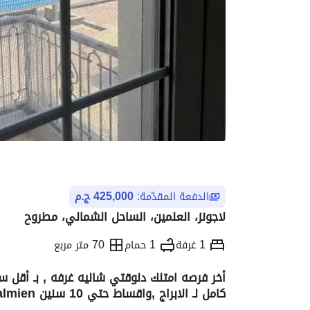
الدفعة المقدّمة:
425,000 ج.م
لاجونز، العلمين، الساحل الشمالي، مطروح
1 غرفة
1 حمام
70 متر مربع
كامل لـ الابراج ,واقساط حتي 10 سنين Lagoons Alalmien
التفاصيل
الاتجاهات والمؤشرات
الموقع وال