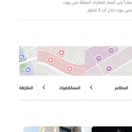
داّ إلى أسعار العقارات المعلَنَة على بيوت.
وت خلال آخر 3 شهور.
المطاعم
المستشفيات
المتنزهات