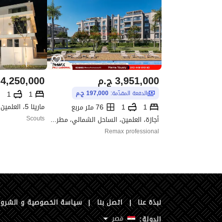
3,951,000
ج.م
4,250,000
1
1
الدفعة المقدّمة:
197,000 ج.م
1
1
76 متر مربع
أجازة، العلمين، الساحل الشمالي، مطروح
Scouts
Remax professional
نبذة عنا
|
اتصل بنا
|
سياسة الخصوصية و الشرو
مَصر
الدولة: