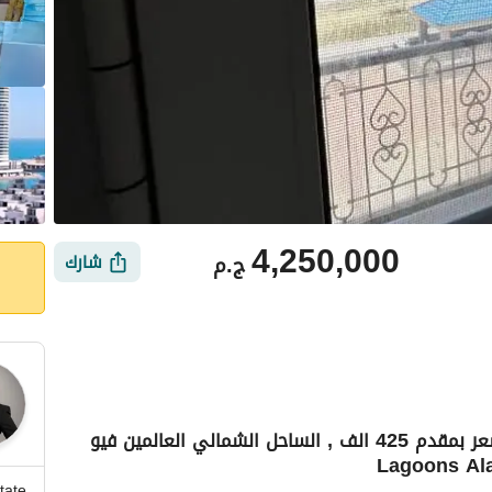
4,250,000
ج.م
شارك
أخر فرصه امتلك دلوقتي شاليه غرفه , بـ أقل سعر بمقدم 425 الف , الساحل الشمالي العالمين فيو
أماكن القريبة
tate