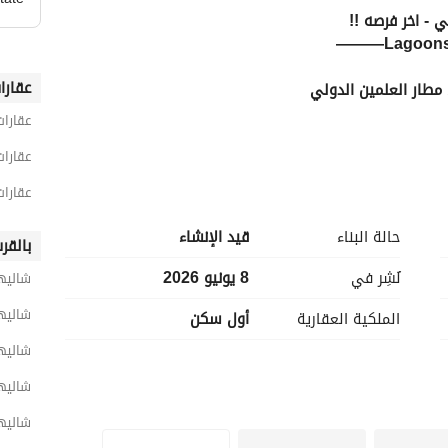
- اخر فرصه !! 
عقارا
 مطار العلمين الدولي 
عقارا
عقارا
عقارات
حالة البناء
قيد الإنشاء
بالقر
نُشِر في
8 يونيو 2026
شاليها
شاليها
الملكية العقارية
أول سكن
صل بنا الآن للمعاينة! 
شاليها
شاليها
شاليها