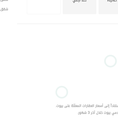
 كهرباء
خط أرضي
شقق لل
داّ إلى أسعار العقارات المعلَنَة على بيوت.
وت خلال آخر 3 شهور.