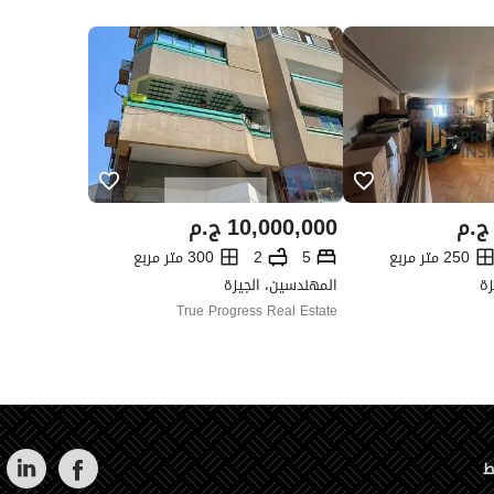
ج.م
10,000,000
ج.م
250 متر مربع
5
2
300 متر مربع
زة
المهندسين، الجيزة
True Progress Real Estate
ط