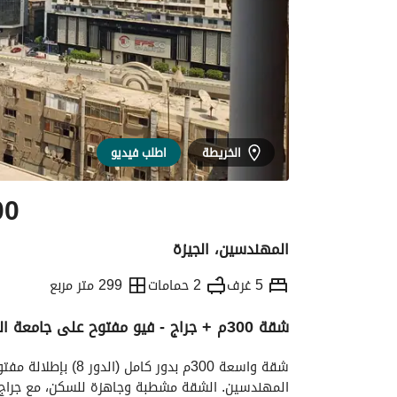
الخريطة
اطلب فيديو
00
المهندسين، الجيزة
5 غرف
2 حمامات
299 متر مربع
شقة 300م + جراج - فيو مفتوح على جامعة الدول - المهندسين - شارع دجلة
التفاصيل
الاتجاهات والمؤشرات
رهن عقار
المهندسين. الشقة مشطبة وجاهزة للسكن، مع جراج 