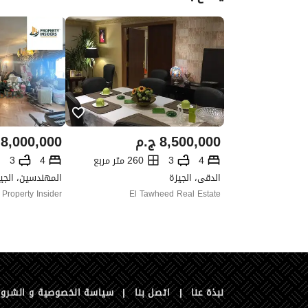
8,500,000
ج.م
8,000,000
4
3
260 متر مربع
4
3
الدقى، الجيزة
المهندسين، الجي
Property Insider
El Tawheed Real Estate
نبذة عنا
|
اتصل بنا
|
سياسة الخصوصية و الشرو