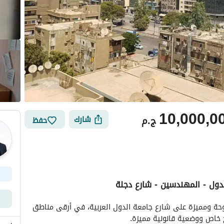
10,000,0
ج.م
شارك
حفظ
ي
الموقع والأماكن القريبة
شقة واسعة 300م بدور كامل (الدور 8) بإطلالة مفتوحة ومميزة على شارع جامعة الدول العربية، في أرقى مناطق 
خاص ووضعية قانونية مميزة. 