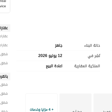
real
vice
عقارا
عقارات
حالة البناء
جاهز
عقارا
شقق 5 غرف نوم للبيع في الجي
وتهوية ممتازة)
نُشِر في
12 يوليو 2026
سين)
شقق 5 غرف نوم للبيع في المهندس
الملكية العقارية
اعادة البيع
بالقر
لدول العربية. 
شقق ل
شقق ل
 خطوات. 
شقق لل
+ 4 مزايا وخدمات
شقق لل