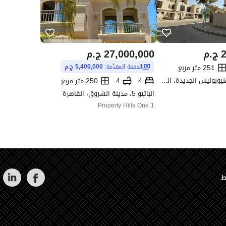
2
ج.م
27,000,000
ج.م
251 متر مربع
الدفعة المقدّمة:
5,400,000 ج.م
سوديك ايست، هليوبوليس الجديدة، القاهرة
4
4
250 متر مربع
الباتيو 5، مدينة الشروق، القاهرة
Property Hills One 1
ط