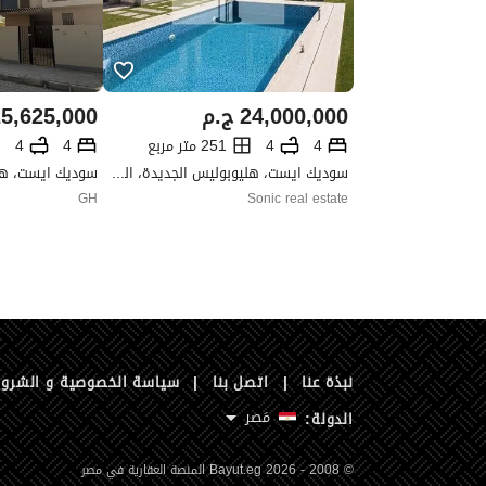
24,000,000
ج.م
5,625,000
4
4
251 متر مربع
4
4
سوديك ايست، هليوبوليس الجديدة، القاهرة
GH
Sonic real estate
نبذة عنا
|
اتصل بنا
|
سياسة الخصوصية و الشرو
مَصر
الدولة:
© 2008 - 2026 Bayut.eg المنصة العقارية في مصر