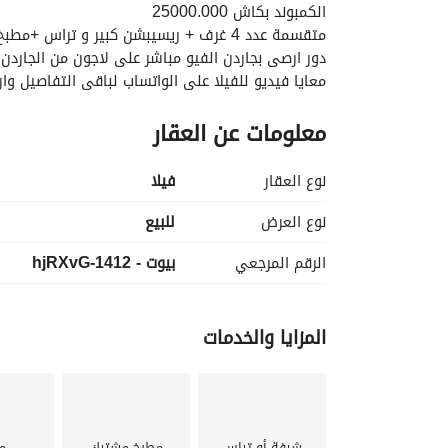
الكمبوند بكاش 25000.000
متقسمة عدد 4 غرف + ريسيبشن كبير و تراس +مطبخ امريكاني
دور ارصى بجاردن الفيو مباشر على لاجون من الجاردن
معايا فيديو للفيلا على الواتساب لباقى التفاصيل وا
معلومات عن العقار
نوع العقار
فیلا
نوع العرض
للبيع
الرقم المرجعي
بيوت - 1412-hjRXvG
المزايا والخدمات
شرفة أو تراس
مطبخ مشترك
م