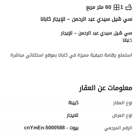
ج.م
15,000
يومياً
1
60 متر مربع
سي شيل سيدي عبد الرحمن – للإيجار كابانا
والمؤشرات
الاماكن القريبة
سي شيل سيدي عبد الرحمن – للإيجار
كا
بانا
استمتع بإقامة صيفية مميزة في كابانا بموقع استثنائي مباشرة 
على اللاجون مع إطلالة رائعة على البحر، لتجربة تجمع بين الراحة 
والفخامة في واحدة من أفضل وجهات الساحل الشمالي. 
مواصفات الوحدة:
معلومات عن العقار
كابانا
موقع مميز على اللاجون مباشرة
نوع العقار
كبينة
إطلالة بحرية رائعة
موقع متميز داخل سي شيل سيدي عبد الرحمن
نوع العرض
للايجار
مثالية لقضاء العطلات الصيفية والاستمتاع بأجواء الساحل
الرقم المرجعي
بيوت - 5000588-cnYmEn
سعر الإيجار: