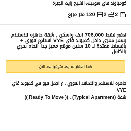
كومباوند فاي سوديك، الشيخ زايد، الجيزة
2
2
120 متر مربع
ج.م
14,120,000
التفاصيل
الاتجاهات والمؤشرات
رهن عقاري
الا
ادفع فقط 706,000 الف واسكن , شقة جاهزه للاستلام
بسعر مغري داخل كمبوند ڤاي VYE استلام فوري +
بأقساط ممتدة لـ 10 سنين موقع مميز جداً اتجاه بحري
بالكامل
هذا العقار لم يعد متوفرا بعد الآن
جاهزه للاستلام والتعاقد الفوري , ع اجمل فيو في كمبوند ڤاي 
VYE 
شقة (Typical Apartment) . (( Ready To Move ))
المساحة: 120 متر 
. 
التقسيم: غرفتين نوم (منهم غرفة ماستر) | ريسبشن كبير قطعتين | 