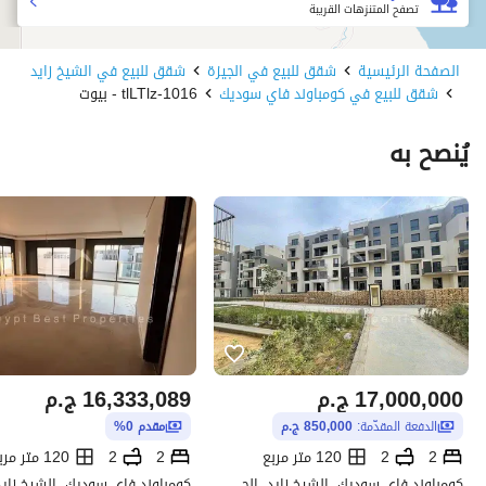
تصفح المتنزهات القريبة
الصفحة الرئيسية
شقق للبيع في الجيزة
شقق للبيع في الشيخ زايد
شقق للبيع في كومباوند فاي سوديك
1016-tlLTlz - بيوت
يُنصح به
17,000,000
ج.م
16,333,089
ج.م
الدفعة المقدّمة:
850,000 ج.م
مقدم 0%
2
2
120 متر مربع
2
2
120 متر مربع
كومباوند فاي سوديك، الشيخ زايد، الجيزة