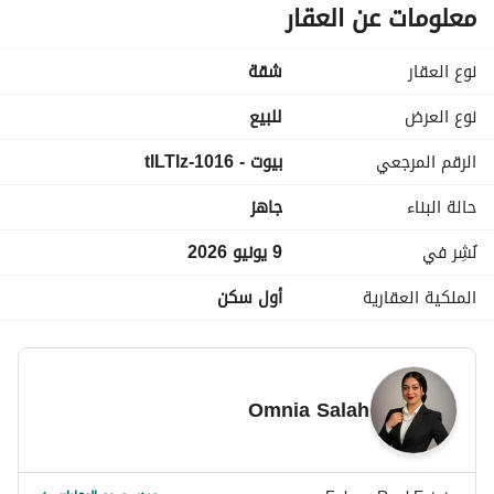
حمام رئيسي. 
معلومات عن العقار
اسكن فوراً في لوكيشن استراتيجي متكامل الخدمات. اتصل بنا الآن 
نوع العقار
شقة
للمعاينة! 
للتفاصيل / تحديد معاد للزياره اتصل علي 
عرض معلومات الاتصال
نوع العرض
للبيع
ابعتلى مسدج ابعتلك pdf المشروع + جدول الاقساط
الرقم المرجعي
بيوت - 1016-tlLTlz
حالة البناء
جاهز
نُشِر في
9 يونيو 2026
الملكية العقارية
أول سكن
Omnia Salah