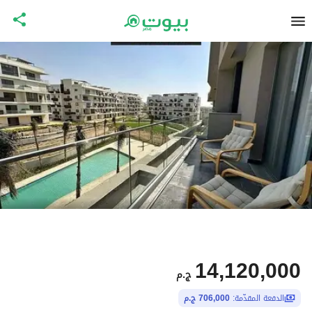
14,120,000
ج.م
الدفعة المقدّمة:
706,000 ج.م