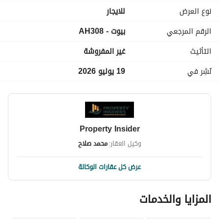
- خطوات من شارع 26 يوليو . 
نوع العرض
للايجار
- خطوات من شارع محمد مظهر . 
الرقم المرجعي
بيوت - AH308
- قريبة من جميع الخدمات. 
- تشطيب قديم
التأثيث
غير المفروشة
- مدخل رخام . 
- عداد كهرباء عادي . 
نُشِر في
19 يوليو 2026
- غاز طبيعي . 
-------------------
نبذة عن الشركة:
نظرًا لأننا من أفضل المستشارين العقاريين في مصر، فإننا نؤمن أن 
Property Insider
المعرفة هي السلاح الأقوى لدى المستشار العقاري الناجح، ولذلك 
وكيل العقار:
محمد صلاح
نحن دائماً على متابعة كل جديد في السوق العقاري وتحديث 
معلوماتنا ومعرفتنا حول الأسواق ذات الصلة والمؤثرة في عملنا، 
عرض كل عقارات الوكالة
كما أننا محترفون في استخدام هذه المعرفة لمساعدة عملائنا إما 
في إيجاد منزل أحلامهم أو إستثمار أموالهم في المكان المناسب 
المزايا والخدمات
سواء على المدى القصير والطويل. 