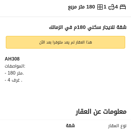
4
1
180 متر مربع
ج.م
27,000
شهرياً
والمؤشرات
الاماكن القريبة
شقة للايجار سكني 180م في الزمالك
هذا العقار لم يعد متوفرا بعد الآن
AH308
المواصفات:
- 180 متر. 
- 4 غرف . 
- 1 حمام. 
- 1 قطع ريسبشن . 
- الطابق 1 . 
- 1 بلكونة . 
معلومات عن العقار
المميزات:
نوع العقار
شقة
- واجهة جانبية و خلفية . 