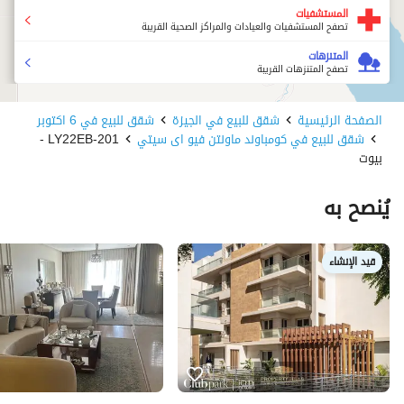
المستشفيات
تصفح المستشفيات والعيادات والمراكز الصحية القريبة
المتنزهات
تصفح المتنزهات القريبة
الصفحة الرئيسية
شقق للبيع في الجيزة
شقق للبيع في 6 اكتوبر
شقق للبيع في كومباوند ماونتن فيو اى سيتي
201-LY22EB -
بيوت
يُنصح به
قيد الإنشاء