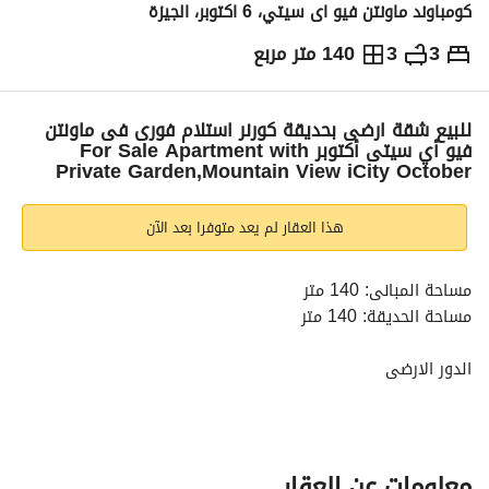
كومباوند ماونتن فيو اى سيتي، 6 اكتوبر، الجيزة
3
3
140 متر مربع
ج.م
12,300,000
التفاصيل
الاتجاهات والمؤشرات
رهن عقاري
الا
للبيع شقة ارضى بحديقة كورنر استلام فورى فى ماونتن
فيو أي سيتى أكتوبر For Sale Apartment with
Private Garden,Mountain View iCity October
هذا العقار لم يعد متوفرا بعد الآن
مساحة المبانى: 140 متر
مساحة الحديقة: 140 متر
الدور الارضى
صالة
3 غرف نوم
3 حمام
معلومات عن العقار