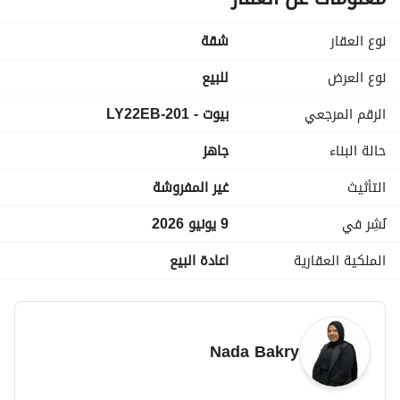
مطبخ
تراس
نوع العقار
شقة
نوع التشطيب: طوب احمر
نوع العرض
للبيع
الرقم المرجعي
بيوت - 201-LY22EB
تفاصيل الدفع بنظام التقسيط :
اجمالى السعر: 12,300,000 جنيه
حالة البناء
جاهز
المقدم: 3,300,000 جنيه
الباقى: 9,000,000 جنيه حتي 2032
التأثيث
غير المفروشة
استلام فورى
نُشِر في
9 يونيو 2026
الملكية العقارية
اعادة البيع
كود الوحدة: 7100
Nada Bakry