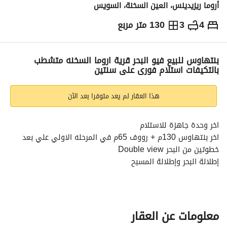
أروما ريزيدينس، العين السخنة، السويس
4
3
130 متر مربع
ج.م
16,000,000
التفاصيل
الاتجاهات والمؤشرات
رهن عقاري
الا
بنتهاوس للبيع فيو البحر قرية اروما السخنه متشطب
بالتكيفات استلام فورى على سنتين
هذا العقار لم يعد متوفرا بعد الآن
اخر وحدة جاهزة للاستلام
اخر بنتهاوس 130م + رووف 65م في المرحله الاولي علي بعد 
خطوتين من البحر Double view
إطلالة البحر وإطلالة المسبح
( 3 غرف نوم + 2 حمام + ريسيبشن + مطبخ أمريكى + رووف 65م 
بغرفة النوم الرئيسية )
السعر الإجمالي : 16.000. 000
معلومات عن العقار
خطة الدفع :