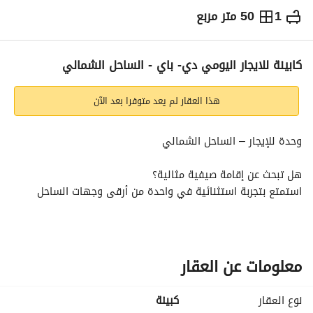
1
50 متر مربع
ج.م
18,000
يومياً
والمؤشرات
الاماكن القريبة
كابينة للايجار اليومي دي- باي - الساحل الشمالي
هذا العقار لم يعد متوفرا بعد الآن
وحدة للإيجار – الساحل الشمالي
هل تبحث عن إقامة صيفية مثالية؟
استمتع بتجربة استثنائية في واحدة من أرقى وجهات الساحل 
الشمالي. 
الموقع: دي باي – الساحل الشمالي
نوع الوحدة: كابينة
معلومات عن العقار
عدد غرف النوم: 1
عدد الحمامات: 1
نوع العقار
كبينة
الإطلالة: صف أول مباشر على البحر