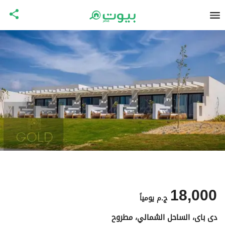
18,000
ج.م
يومياً
دى باى، الساحل الشمالي، مطروح