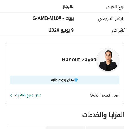
المساحة:
نوع العرض
للايجار
متاحة خلال: موسم الصيف
الرقم المرجعي
بيوت - #G-AMB-M10
السعر:
نُشِر في
9 يونيو 2026
مفروشة بالكامل
مكيفة بالكامل
صف أول على البحر
تراس
Hanouf Zayed
خدمة Wi-Fi متوفرة
مكان مخصص لركن السيارة
موقع متميز
معلن بجودة عالية
الكود: #G-AMB-M10
Gold investment
عرض جميع العقارات
للاستفسار والحجز:
عرض معلومات الاتصال
المزايا والخدمات
واتساب: Wa. me/
عرض معلومات الاتصال