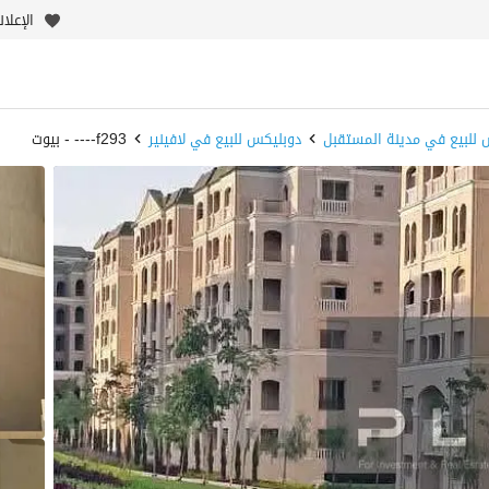
الإعلا
 للبيع في مدينة المستقبل
دوبليكس للبيع في لافينير
f293---- - بيوت