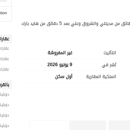
tion
تي والشروق وعلي بعد 5 دقائق من هايد بارك
عقارا
عقارات
التأثيث
غير المفروشة
عقارات
نُشِر في
9 يونيو 2026
عقارات
الملكية العقارية
أول سكن
بالقر
دوبليك
دوبلي
دوبليك
دوبلي