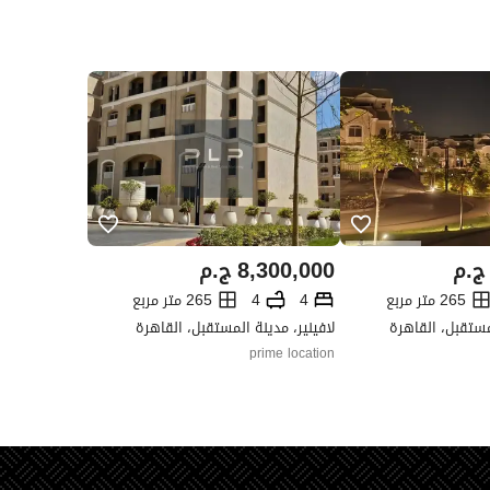
ج.م
8,300,000
ج.م
265 متر مربع
4
4
265 متر مربع
لمستقبل، القاهرة
لافينير، مدينة المستقبل، القاهرة
prime location