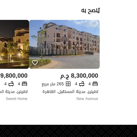
يُنصح به
8,300,000
ج.م
9,800,000
4
4
265 متر مربع
4
4
لافينير، مدينة المستقبل، القاهرة
لافينير، مدينة ا
Sweet Home
New Avenue