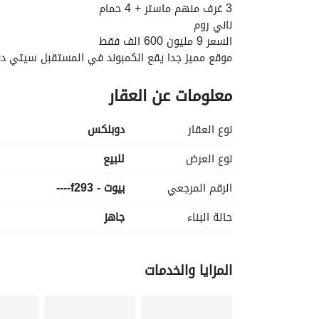
3 غرف منهم ماستر + 4 حمام
ناني روم
السعر 9 مليون 600 الف فقط
موقع مميز جدا يقع الكمبوند في المستقبل سيتي دقائق من مدين
كمبوند متكامل الخدمات:
معلومات عن العقار
حمامات سباحه
امن وحراسه
مول تجاري
نوع العقار
دوبلكس
لاند سكيب
لاجون
نوع العرض
للبيع
كيدز ايريا
الرقم المرجعي
بيوت - f293----
متاح معاينه طوال الاسبوع
للمعاينه والتفاصيل 
عرض معلومات الاتصال
حالة البناء
جاهز
s. fares
المزايا والخدمات