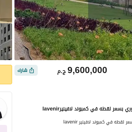
9,600,000
ج.م
شارك
سعر لقطه في كمبوند لافينيرlavenir
ي
الموقع والأماكن القريبة
طه في كمبوند لافينير lavenir