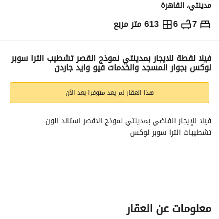
مدينتي، القاهرة
7
6
613 متر مربع
ج.م
70,000
شهرياً
والمؤشرات
الاماكن القريبة
فيلا لقطة للايجار بمدينتي نموذج القصر تشطيب الترا سوبر
لوكس بجوار المسجد والخدمات فيو وايد جاردن
هذا العقار لم يعد متوفرا بعد الآن
فيلا للإيجار الفاضي بمدينتي نموذج الاقصر استاند الون
تشطيبات الترا سوبر لوكس
مساحة المباني : 613 متر
مساحة الارض: 1250 متر
تتكون الفيلا من :
معلومات عن العقار