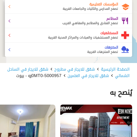
المؤسسات التعليمية
تصفح المدارس والكليات والجامعات القريبة
المطاعم
تصفح الفنادق والمطاعم والمقاهي القريب
المستشفيات
تصفح المستشفيات والعيادات والمراكز الصحية القريبة
المتنزهات
تصفح المتنزهات القريبة
الصفحة الرئيسية
شقق للايجار في مطروح
شقق للايجار في الساحل
الشمالي
شقق للايجار في العلمين
5000957-qj0MT0 - بيوت
يُنصح به