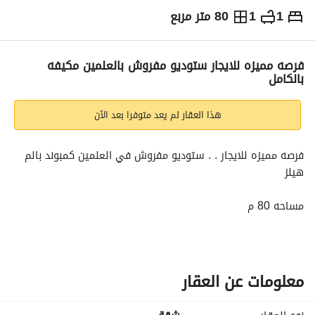
1
1
80 متر مربع
ج.م
95,000
شهرياً
والمؤشرات
الاماكن القريبة
فرصه مميزه للايجار ستوديو مفروش بالعلمين مكيفه
بالكامل
هذا العقار لم يعد متوفرا بعد الآن
فرصه مميزه للايجار . . ستوديو مفروش في العلمين كمبوند بالم 
هيلز
مساحه 80 م
غرفه
ريسيبشن
حمام + مطبخ
الدور الاول
معلومات عن العقار
*مكيفه بالكامل
مطلوب 95 الف شهرياً