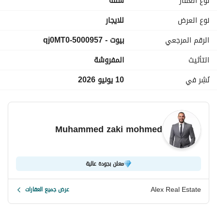
نوع العقار
شقة
(مطلوب شهر عمولة)
نوع العرض
للايجار
الرقم المرجعي
بيوت - 5000957-qj0MT0
{{لو مش عارف تأجر شقتك تواصل معنا. . 
وهنساعدك فى أسرع وقت . . . . . . . . . 
التأثيث
المفروشة
نُشِر في
10 يونيو 2026
شـــــركــــة ألـــــيكــــس
للتــــســــويق الـــــعــــقــــارى و ادارة المــــشـــروعـــات
( لــــوعــــنـــــدك شــــقـــــة عــــــايــــز تـــــســـــوقــــــهــــا ___ او مـــــحتـــــاج 
Muhammed zaki mohmed
شـــــقـــة بــــرجـــــاء الـــــتـــــواصــــــل بــــــــالارقــــــام الـــــمــــــوضــــحـــــه 
بــــالاعـــلان ). . . . . 
معلن بجودة عالية
عرض معلومات الاتصال
Alex Real Estate
عرض جميع العقارات