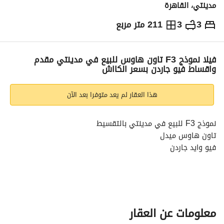
مدينتي، القاهرة
3
3
211 متر مربع
ج.م
20,800,000
والمؤشرات
الاماكن القريبة
فيلا نموذج F3 تاون هاوس للبيع في مدينتي مقدم
واقساط فيو جاردن بسعر الكااش
هذا العقار لم يعد متوفرا بعد الآن
نموذج F3 للبيع في مدينتي بالتقسيط
تاون هاوس ميدل
فيو وايد جاردن
قريبه من الخدمات وفندق الفورسيزون
مساحه المباني 211م موزعه علي الدور الارضي والاول
مساحه الحديقه 200م
الفيلا تحت الانشاء وليست استلام فوري
معلومات عن العقار