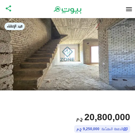
قيد الإنشاء
20,800,000
ج.م
الدفعة المقدّمة:
9,250,000 ج.م