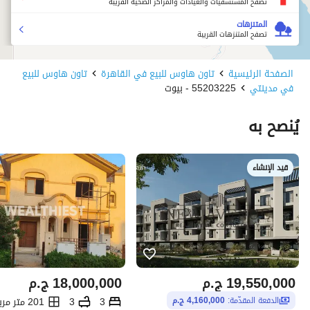
تصفح المستشفيات والعيادات والمراكز الصحية القريبة
المتنزهات
تصفح المتنزهات القريبة
الصفحة الرئيسية
تاون هاوس للبيع في القاهرة
تاون هاوس للبيع
في مدينتي
55203225 - بيوت
يُنصح به
قيد الإنشاء
19,550,000
ج.م
18,000,000
ج.م
3
3
201 متر مربع
الدفعة المقدّمة:
4,160,000 ج.م