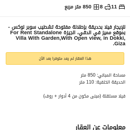
11
8
850 متر مربع
ج.م
400,000
شهرياً
والمؤشرات
الاماكن القريبة
للإيجار فيلا بحديقة بإطلالة مفتوحة تشطيب سوبر لوكس -
بموقع مميز في الدقي، الجيزة For Rent Standalone
Villa With Garden,With Open view, in Dokki,
Giza.
هذا العقار لم يعد متوفرا بعد الآن
مساحة المباني: 850 متر
الحديقة الخلفية: 110 متر
فيلا مستقلة (مبنى مكون من 4 أدوار + روف)
التقسيم الداخلي:
21 غرفة
2 مكتب منفصل
8 حمامات
معلومات عن العقار