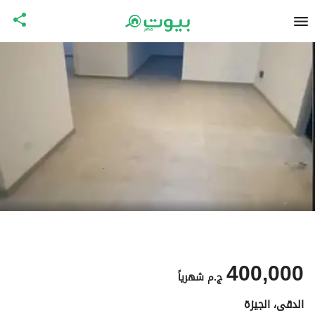
400,000
ج.م
شهرياً
الدقى، الجيزة