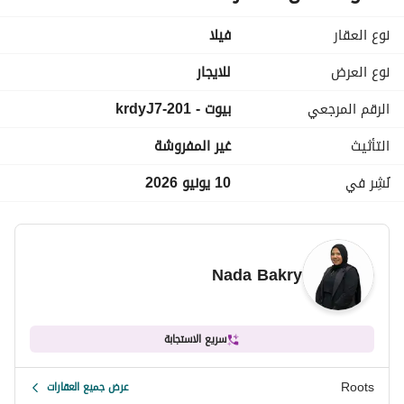
(تشتمل على 13 حمام + 14 حوض غسيل)
نوع التشطيب: كامل التشطيب سوبر لوكس
نوع العقار
فیلا
نظام الدفع:
نوع العرض
للايجار
الايجارالشهري: 400,000 جنيه
الرقم المرجعي
بيوت - 201-krdyJ7
التأمين: شَهرين تأمين
المقدم: 3 شهور مقدم
التأثيث
غير المفروشة
نظام الدفع: دفع الإيجار كل 3 شهور
نُشِر في
10 يونيو 2026
كود الوحدة: 7923
Nada Bakry
سريع الاستجابة
Roots
عرض جميع العقارات