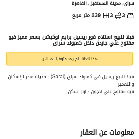
سراى، مدينة المستقبل، القاهرة
3
3
239 متر مربع
ج.م
10,750,000
التفاصيل
الاتجاهات والمؤشرات
رهن عقاري
الا
فيلا للبيع استلام فور ريسيل برايم لوكيشن بسعر مميز فيو
مفتوح علي جاردن داخل كمبوند سراى
هذا العقار لم يعد متوفرا بعد الآن
فيلا للبيع ريسيل في كمبوند سراي (Sarai) - مدينة مصر للإسكان 
والتعمير
فيو مفتوح علي لاجون - اول سكن
الموقع والتميز: يقع كمبوند سراي في موقع استراتيجي على طريق 
السويس مباشرة، بجوار مدينتي والعاصمة الإدارية الجديدة. 
تفاصيل الوحدة:
معلومات عن العقار
المساحة المبنية: 239 متر مربع. 