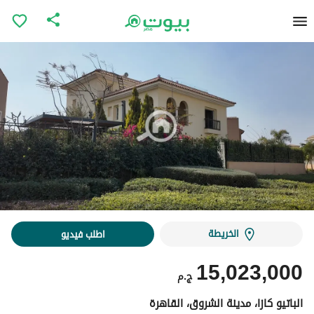
الخريطة
اطلب فيديو
15,023,000
ج.م
الباتيو كازا، مدينة الشروق، القاهرة