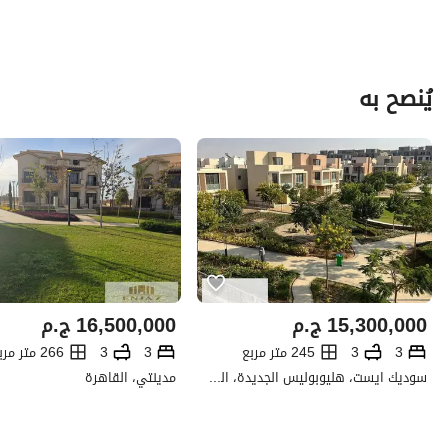
يُنصح به
15,300,000
ج.م
16,500,000
ج.م
3
3
245 متر مربع
3
3
266 متر مربع
سوديك ايست، هليوبوليس الجديدة، القاهرة
مدينتي، القاهرة