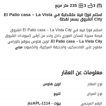
ج.م
15,023,000
3
3
235 متر مربع
استلم فورًا فيلا متشطبة في El Patio casa – La Vista
التفاصيل
الاتجاهات والمؤشرات
رهن عقاري
الا
City الشروق بسعر لقطة
استلم فورًا فيلا في El Patio casa – La Vista City الشروق
فرصة مميزة للسكن الفوري داخل واحد من أرقى كمبوندات الشروق 
El Patio casa – La Vista City
، توين هاوس بموقع بانورامي 
مفتوح على اللاندسكيب والحديقة المركزية، والكمبوند 
مبني 
وساكن وجاهز للمعاينة فورًا
. 
الموقع:الشروق – طريق السادات
بجوار: Patio 4 – Patio Casa – Patio Prime
معلومات عن العقار
دقائق من كارفور الشروق ومستشفى الشروق
وصول سريع لمدينتي ومحور جمال عبد الناصر
نوع العقار
توين هاوس
مميزات الكمبوند: 
نوع العرض
للبيع
كمبوند متكامل ومأهول بالسكان
الرقم المرجعي
بيوت - 1114-jszAPL
مسارات للمشي والجري وركوب الدراجات