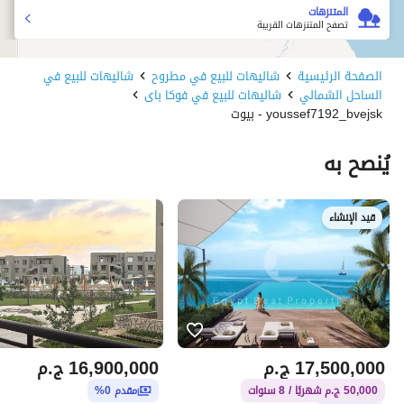
المتنزهات
تصفح المتنزهات القريبة
الصفحة الرئيسية
شاليهات للبيع في مطروح
شاليهات للبيع في
الساحل الشمالي
شاليهات للبيع في فوكا باى
youssef7192_bvejsk - بيوت
يُنصح به
قيد الإنشاء
17,500,000
ج.م
16,900,000
ج.م
50,000 ج.م شهريًا / 8 سنوات
مقدم 0%