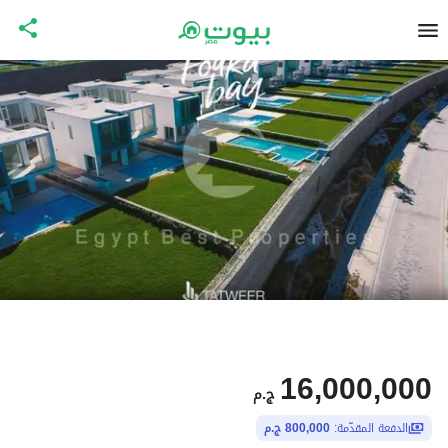
16,000,000
ج.م
الدفعة المقدّمة:
800,000 ج.م