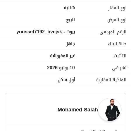
يوسف جمال
نوع العقار
شاليه
----------------------------
لوكيشن مميز جدا
نوع العرض
للبيع
الرقم المرجعي
بيوت - youssef7192_bvejsk
مساحه : 130 متر
حالة البناء
جاهز
3 غرف
التأثيث
غير المفروشة
3 حمامات
نُشِر في
10 يونيو 2026
مقدم : 800 الف
الملكية العقارية
أول سكن
--------------------------------
لمزيد من التفاصيل : 
عرض معلومات الاتصال
يوسف جمال
Mohamed Salah