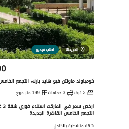
الخريطة
اطلب فيديو
00
كومباوند ماونتن فيو هايد بارك، التجمع الخامس
3 غرف
3 حمامات
199 متر مربع
ارخ
التجمع الخامس القاهرة الجديدة
التفاصيل
الاتجاهات والمؤشرات
رهن عقار
شقة متشطبة بالكامل