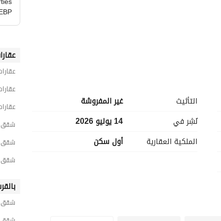
ties
EBP
عقارا
عقارات
اختارت شركة ماونتن فيو بشكل استراتيجي موقع ماونتن فيو هايد بارك في القاهرة الجديدة، وتحديدًا على طريق 
90. كما أنه يبعد 5 دقائق فقط عن الجامعة الأمريكية في القاهرة (AUC). علاوة على ذلك، يتمتع موقع مجمع 
عقارات
ماونتن فيو هايد بارك بإمكانية الوصول السهل إلى عدة طرق رئيسية وطرق سريعة، مثل:طريق القاهرة – 
التأثيث
غير المفروشة
عقارات
السويس الطريق الدائريطريق القاهرة – السخنة ناهيك عن أنه قريب من العديد من المجتمعات الراقية المسورة في 
نُشِر في
14 يوليو 2026
شقق 3 غرف نوم للبيع في القاه
الملكية العقارية
أول سكن
شقق 3 غرف نوم للبيع في القاهرة الجد
شقق 3 غرف نوم للبيع في التجمع الخ
بالقر
شقق لل
شقق لل