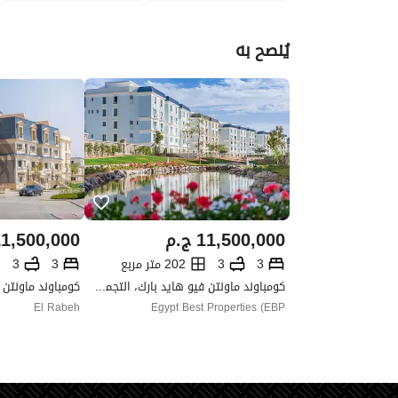
يُنصح به
11,500,000
ج.م
1,500,000
3
3
202 متر مربع
3
3
كومباوند ماونتن فيو هايد بارك، التجمع الخامس، القاهرة الجديدة، القاهرة
El Rabeh
Egypt Best Properties (EBP