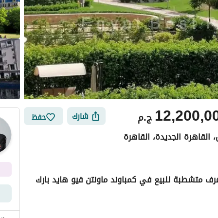
12,200,0
ج.م
شارك
حفظ
، القاهرة الجديدة، القاهرة
ص سعر في الماركت استلام فوري شقة 3 غرف متشطبة للبيع في كمباوند ماونتن فيو هايد بارك
ي
الموقع والأماكن القريبة