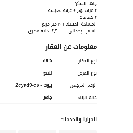
جاهز للسكن
٣ غرف نوم + غرفة معيشة
٣ حمامات
المساحة المبنية: ١٩٩ متر مربع
السعر الإجمالي: ١٢,٢٠٠,٠٠٠ جنيه مصري
-----------------------
معلومات عن العقار
نوع العقار
شقة
المنطقة، على سبيل المثال:الرحاب قطامية هايتس
نوع العرض
للبيع
الرقم المرجعي
بيوت - Zeyad9-es
#zeyad
حالة البناء
جاهز
المزايا والخدمات