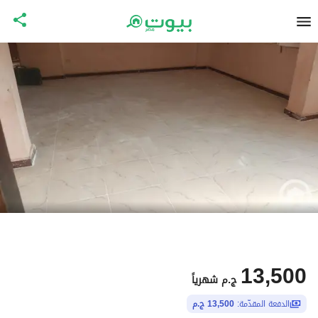
13,500
ج.م
شهرياً
الدفعة المقدّمة:
13,500 ج.م