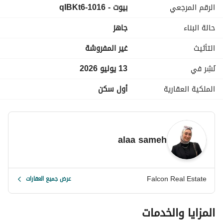
الرقم المرجعي
بيوت - 1016-qIBKt6
حالة البناء
جاهز
التأثيث
غير المفروشة
نُشِر في
13 يوليو 2026
الملكية العقارية
أول سكن
امتلك وحدتك بالساحل الشمالي واستمتع بإجازة متكاملة في 
واحدة من أكثر القرى تميزًا على البحر مباشرة. تتميز القرية بموقع 
استراتيجي، وشواطئ رملية رائعة، ومجموعة متنوعة من الخدمات 
alaa sameh
الترفيهية التي تناسب جميع أفراد الأسرة. 
الوحدة تتمتع بتصميم عصري ومساحات مريحة، مع قربها من 
حمامات السباحة والمناطق الخدمية، مما يوفر تجربة إقامة واستثمار 
Falcon Real Estate
عرض جميع العقارات
مميزة. كما تضم القرية مناطق ترفيهية، مطاعم وكافيهات، وأمن 
وحراسة على مدار الساعة لضمان أعلى مستويات الراحة والأمان. 
المزايا والخدمات