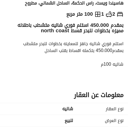
هاسيندا ويست، راس الحكمة، الساحل الشمالي، مطروح
ج.م
8,900,000
2
1
100 متر مربع
بمقدم 450.000 استلم فوري شاليه متشطب باطلاله
التفاصيل
الاتجاهات والمؤشرات
رهن عقاري
الا
مميزه بخطوات للبحر قسط north coast
استلم فوري شاليه جاهز للمعاينه بخطوات للبحر متشطب 
بمقدم450.000 بتكمله اقساط بقلب الساحل
شاليه 100م
غرفتين
حمام
معلومات عن العقار
ريسبشن
نوع العقار
شاليه
مطبخ
نوع العرض
للبيع