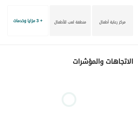
فرصة رائعة للاستمتاع بحياة ساحلية مميزة أو تحقيق عائد 
استثماري واعد في واحدة من أبرز وجهات الساحل الشمالي. 
+ 3 مزايا وخدمات
للمزيد من التفاصيل ومعاينة الوحدة، تواصل معنا الآن. .
مركز رعاية أطفال
منطقة لعب للأطفال
الاتجاهات والمؤشرات