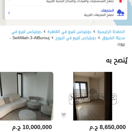
تصفح المستشفيات والعيادات والمراكز الصحية القريبة
المتنزهات
تصفح المتنزهات القريبة
الصفحة الرئيسية
دوبليكس للبيع في القاهرة
دوبليكس للبيع في
مدينة الشروق
دوبليكس للبيع في البروج
SeifAllah-3-AlBurouj -
بيوت
يُنصح به
8,650,000
ج.م
10,000,000
ج.م