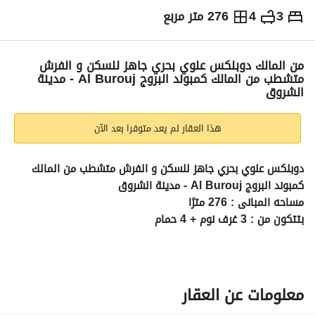
3
4
276 متر مربع
ج.م
9,400,000
التفاصيل
الاتجاهات والمؤشرات
رهن عقاري
الا
من المالك دوبلكس علوي بحري جاهز للسكن و الفرش
متشطب من المالك كمبوند البروج Al Burouj - مدينة
الشروق
هذا العقار لم يعد متوفرا بعد الآن
دوبلكس علوي بحري جاهز للسكن و الفرش متشطب من المالك 
كمبوند البروج Al Burouj - مدينة الشروق
مساحه المبانى : 276 مترًا 
بتتكون من : 3 غرف نوم + 4 حمام 
فيو مفتوح على لاندسكيب 
للتواصل يرجى الاتصال أو إرسال رسالة 
عرض معلومات الاتصال
بموقع مميز داخل الكمبوند 
معلومات عن العقار
تشطيب كامل Fully finished