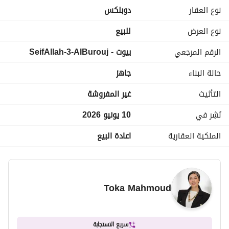
جاهزة للاستلام الفوري 
نوع العقار
دوبلكس
السعر الاجمالى : 9,400,000
نوع العرض
للبيع
الرقم المرجعي
بيوت - SeifAllah-3-AlBurouj
حالة البناء
جاهز
التأثيث
غير المفروشة
نُشِر في
10 يونيو 2026
الملكية العقارية
اعادة البيع
Toka Mahmoud
سريع الاستجابة