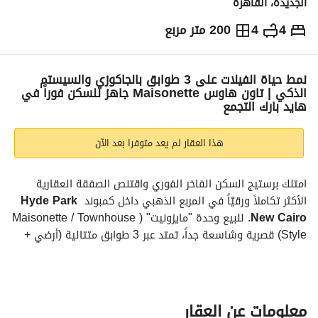
الجديدة، القاهرة
4
4
200 متر مربع
ج.م
26,000,000
التفاصيل
الاتجاهات والمؤشرات
رهن عقاري
الا
نمط حياة الفيلات على 3 طوابق بالجاكوزي والسيستم
الذكي | تاون هاوس Maisonette جاهز للسكن فوراً في
هايد بارك التجمع
هذا العقار لم يعد متوفرا بعد الآن
امتلك برستيج السكن الفاخر الفوري واقتنص الصفقة العقارية 
الأكثر تكاملاً ورقيّاً في المربع الذهبي داخل كمبوند 
Hyde Park 
New Cairo
. للبيع وحدة "مايزونيت" (Maisonette / Townhouse 
Style) قصرية وشاسعة جداً، تمتد عبر 3 طوابق متتالية (أرضي + 
أول + روف) لتمنح عائلتك استقلالية وخصوصية الفيلات المستقلة 
بالكامل. الوحدة 
جاهزة للاستلام والسكن الفوري (Ready to 
Move)
، وتتميز بتأسيس تكنولوجي وترفيهي فائق الفخامة، 
وتُسلم كاملة التجهيز بأعلى جودة تضمن لك الفخامة من اليوم 
معلومات عن العقار