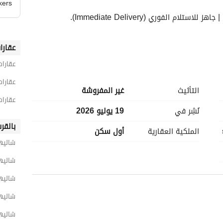
kers
عقارا
عقارا
عقارا
التأثيث
غير المفروشة
عقارا
نُشِر في
19 يوليو 2026
بالقر
الملكية العقارية
أول سكن
شاليها
شاليها
شاليه
شاليه
شاليها