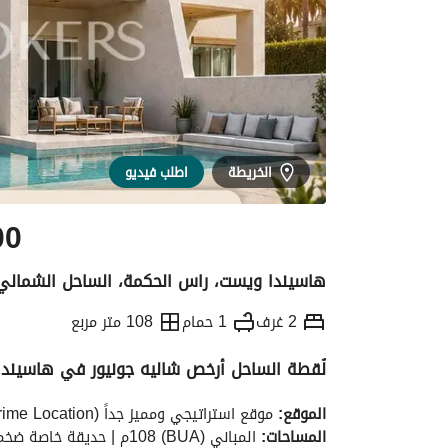
الخريطة
اطلب فيديو
00
هاسيندا ويست، راس الحكمة، الساحل الشمالي
2 غرف
1 حمام
108 متر مربع
لُقطة الساحل أرخص شاليه جونيور في هاسيندا بالكامل | أر
التفاصيل
الاتجاهات والمؤشرات
رهن عقار
الموقع:
 موقع استراتيجي ومميز جداً (Ultra Prime Location) بقلب هاسيندا. 
المساحات:
 المباني (BUA) 108م | حديقة خاصة ضخمة (Private Garden) 270م. 