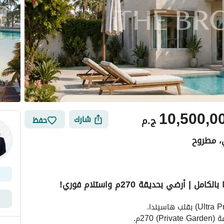
10,500,0
ج.م
شارك
حفظ
، مطروح
ضي بحديقة 270م واستلام فوري!
ي
الموقع والأماكن القريبة