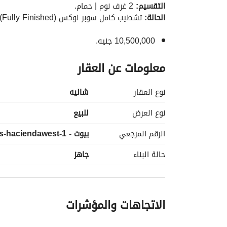
التقسيم:
 2 غرف نوم | حمام. 
الحالة:
 تشطيب كامل سوبر لوكس (Fully Finished) | جاهز للاستلام الفوري (Immediate Delivery). 
10,500,000 جنيه. 
معلومات عن العقار
نوع العقار
شاليه
نوع العرض
للبيع
الرقم المرجعي
بيوت - s-haciendawest-1
حالة البناء
جاهز
الاتجاهات والمؤشرات