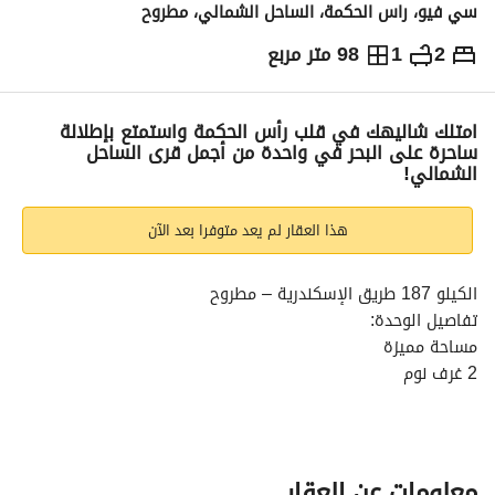
سي فيو، راس الحكمة، الساحل الشمالي، مطروح
2
1
98 متر مربع
ج.م
7,967,000
والمؤشرات
الاماكن القريبة
امتلك شاليهك في قلب رأس الحكمة واستمتع بإطلالة
ساحرة على البحر في واحدة من أجمل قرى الساحل
الشمالي!
هذا العقار لم يعد متوفرا بعد الآن
الكيلو 187 طريق الإسكندرية – مطروح
تفاصيل الوحدة:
مساحة مميزة
2 غرف نوم
1 حمام
مميزات المشروع:
تصميم المصاطب المتدرجة يضمن إطلالات بحرية مميزة
مساحات خضراء ولاند سكيب على أعلى مستوى
معلومات عن العقار