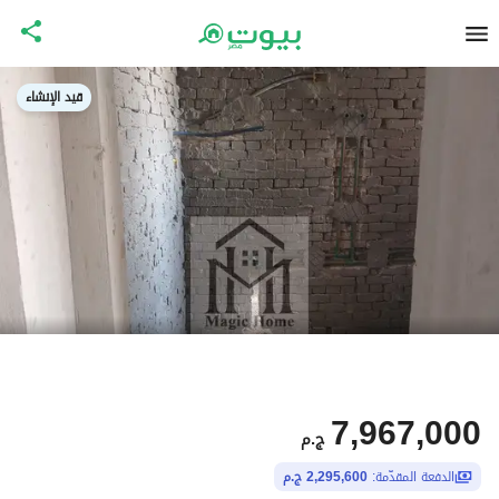
قيد الإنشاء
7,967,000
ج.م
الدفعة المقدّمة:
2,295,600 ج.م