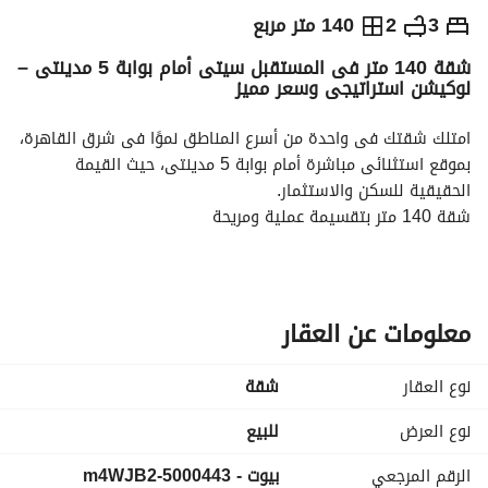
ج.م
3,990,220
3
2
140 متر مربع
شقة 140 متر فى المستقبل سيتى أمام بوابة 5 مدينتى –
والمؤشرات
الاماكن القريبة
لوكيشن استراتيجى وسعر مميز
امتلك شقتك فى واحدة من أسرع المناطق نموًا فى شرق القاهرة، 
بموقع استثنائى مباشرة أمام بوابة 5 مدينتى، حيث القيمة 
الحقيقية للسكن والاستثمار. 
شقة 140 متر بتقسيمة عملية ومريحة
أمام بوابة 5 مدينتى مباشرة
داخل مجتمع سكنى راقى ومتكامل
قريب من أهم المحاور والخدمات
فرصة سكن واستثمار فى قلب المستقبل سيتى
معلومات عن العقار
لو بتدور على موقع قوى يضمن لك سهولة الوصول وقيمة عقارية 
متزايدة، فدى واحدة من أفضل الفرص المتاحة حاليًا. 
نوع العقار
شقة
وحدات المستقبل سيتى فى المواقع المميزة قدام مدينتى دايمًا 
الأكثر طلبًا والأسرع فى البيع.
نوع العرض
للبيع
الرقم المرجعي
بيوت - 5000443-m4WJB2