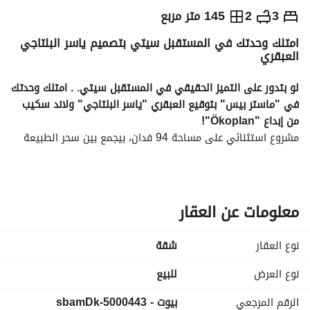
ج.م
7,000,000
3
2
145 متر مربع
امتلك وحدتك في المستقبل سيتي بتصميم ياسر البلتاجي
والمؤشرات
الاماكن القريبة
العبقري
لو بتدور على التميز الحقيقي في المستقبل سيتي. . امتلك وحدتك 
في "ماستر بيس" بتوقيع العبقري "ياسر البلتاجي" ولاند سكيب 
من إبداع "Ökoplan"!
مشروع استثنائي على مساحة 94 فدان، بيجمع بين سحر الطبيعة 
والتصميم المعماري اللي بيهتم بكل تفصيلة عشان يقدملك جودة 
حياة مختلفة. 
تفاصيل الوحدة:
• 
المساحة:
 145 متر مربع. 
معلومات عن العقار
• 
التقسيمة:
 3 غرف نوم. 
• 
موعد الاستلام:
 خلال 4 سنوات. 
نوع العقار
شقة
• 
حالة الوحدة:
 Core and shell (عشان تشطبها على ذوقك). 
أبرز مزايا المشروع (جودة حياة متكاملة):
نوع العرض
للبيع
• 
طبيعة خضراء ومفتوحة:
 وادي مركزي ضخم (على مساحة 3 فدان)، 
الرقم المرجعي
بيوت - 5000443-sbamDk
2 حديقة مركزية، 10 حدائق مصغرة (Pocket gardens)، 