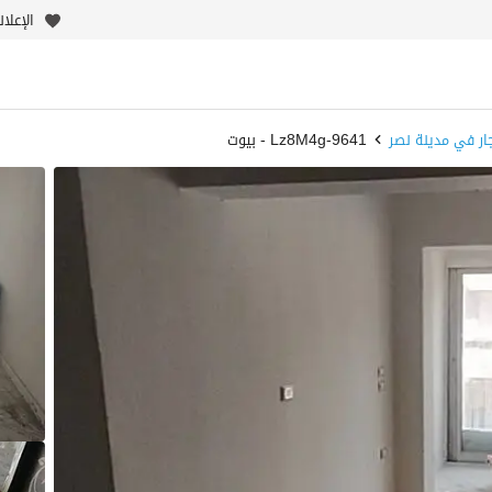
الإعلا
ار في مدينة نصر
9641-Lz8M4g - بيوت