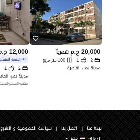
20,000
ج.م
12,000
ج.م
شهرياً
2
1
100 متر مربع
الدفعة المقدّم
مدينة نصر، القاهرة
1
2
مدينة نصر، القاه
مكتب-المستر-للاستث
نبذة عنا
|
اتصل بنا
|
سياسة الخصوصية و الشرو
مَصر
الدولة: