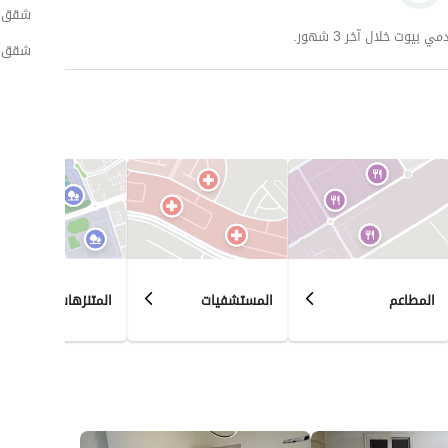
شقق ل
وت خلال آخر 3 شهور.
شقق ل
المطاعم
المستشفيات
المتنزهات