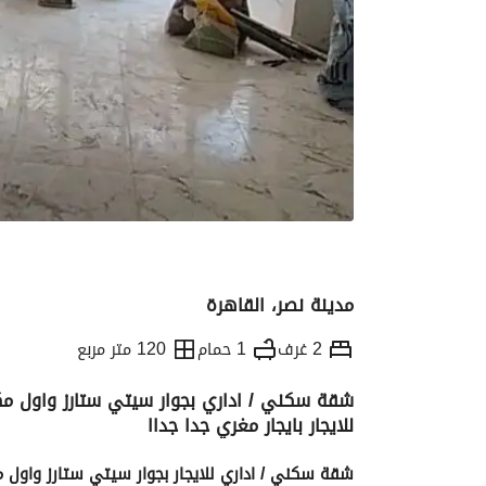
مدينة نصر، القاهرة
2 غرف
1 حمام
120 متر مربع
شقة سكني / اداري بجوار سيتي ستارز واول مكر
للايجار بايجار مغري جدا جداا
التفاصيل
الاتجاهات والمؤشرات
الموقع وال