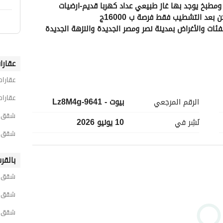
مغري جدا جداا جدااا 2غرفة وريسبشن 2قطعة وحمام ومطبخ يوجد بها غاز طبيعي عداد كهربا قديم-ارضيات 
عد التشطيب فقط فرصة ب 16000ج
كود e740 /ومتاح بدائل اخرى متعددة تناسب جميع الفئات والأغراض بمدينة نصر ومصر الجديدة والنزهة الجديدة 
عقارا
عقارات
عقارات
الرقم المرجعي
بيوت - 9641-Lz8M4g
شقق 2 غرفة نوم للايجار في القاه
نُشِر في
10 يونيو 2026
شقق 2 غرفة نوم للايجار في مدينة 
بالقر
شقق ل
شقق ل
شقق ل