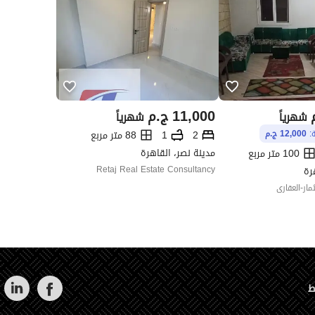
11,000
ج.م
شهرياً
شهرياً
2
1
88 متر مربع
ة:
12,000 ج.م
مدينة نصر، القاهرة
100 متر مربع
رة
Retaj Real Estate Consultancy
مار-العقارى
ط