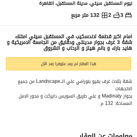
نيوم المستقبل سيتي، مدينة المستقبل، القاهرة
3
2
132 متر مربع
ج.م
5,000,000
والمؤشرات
الاماكن القريبة
امام اكبر قطعة لاندسكيب في المستقبل سيتي امتلك
شقة 3 غرف بجوار مدينتى ودقايق من الجامعة الامريكية و
هايد بارك و بالم هيلز و الرحاب و الشروق
هذا العقار لم يعد متوفرا بعد الآن
شقة بثلاث غرف بفيو بنورامي علي الـــLandscape من جميع 
الاتجهات
بجوار Madinaty و علي طريق السويس دايركت و محور الامل
المساحة: 132 م
التقسيمة: (3غرف + 2 حمام + ريسيبشن كبير + مطبخ )
استفسار اكتر عن الخصم : 
عرض معلومات الاتصال
السعر بالخصم : 5,000,000
السعر بالتقسيط علي 12 سنة = 10,000,000
معلومات عن العقار