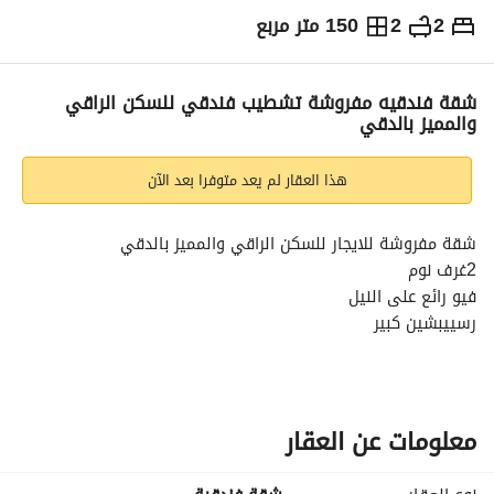
2
2
150 متر مربع
ج.م
80,000
شهرياً
والمؤشرات
الاماكن القريبة
شقة فندقيه مفروشة تشطيب فندقي للسكن الراقي
والمميز بالدقي
هذا العقار لم يعد متوفرا بعد الآن
شقة مفروشة للايجار للسكن الراقي والمميز بالدقي
2غرف نوم
فيو رائع على النيل
رسييبشين كبير
مطبخ جميع الكماليات
يوجد شبكه نت
مدخل شيك
امن 24ساعة
معلومات عن العقار
كاميرات مراقبة
خدمات فندقيه