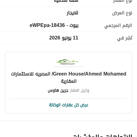
نوع العقار
شقة فندقية
للايجار للفترات الطويله
ايجار الشهر 1600دولار
نوع العرض
للايجار
للايجار للعائلات
الرقم المرجعي
بيوت - 18436-eWPEpa
يشرفنا زيارتكم
نتمنى لكم إقامة سعيدة
نُشِر في
11 يونيو 2026
Green House/Ahmed Mohamed/ المصريه للاستثمارات
العقارية
وكيل العقار:
جرين هاوس
عرض كل عقارات الوكالة