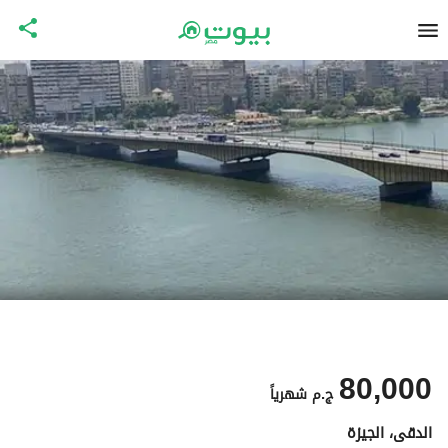
80,000
ج.م
شهرياً
الدقى، الجيزة