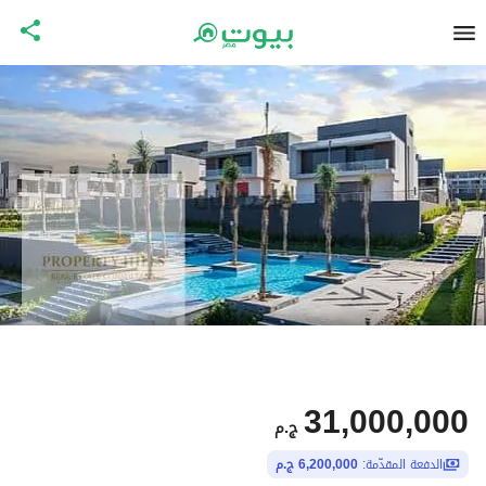
31,000,000
ج.م
الدفعة المقدّمة:
6,200,000 ج.م