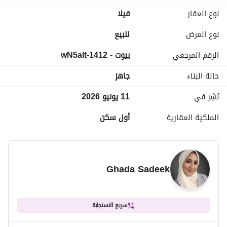
نوع العقار
فیلا
نوع العرض
للبيع
الرقم المرجعي
بيوت - 1412-wN5aIt
حالة البناء
جاهز
نُشِر في
11 يونيو 2026
الملكية العقارية
أول سكن
Ghada Sadeek
سريع الاستجابة