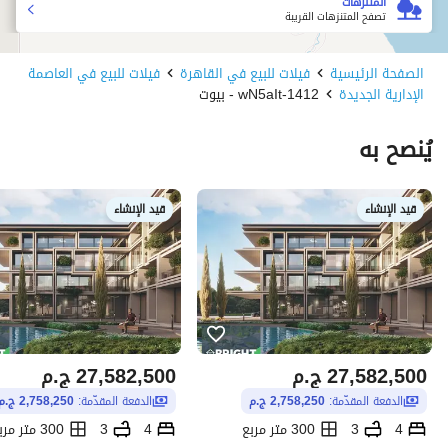
المتنزهات
تصفح المتنزهات القريبة
الصفحة الرئيسية
فيلات للبيع في القاهرة
فيلات للبيع في العاصمة
الإدارية الجديدة
1412-wN5aIt - بيوت
يُنصح به
قيد الإنشاء
قيد الإنشاء
27,582,500
ج.م
27,582,500
ج.م
الدفعة المقدّمة:
2,758,250 ج.م
الدفعة المقدّمة:
2,758,250 ج.م
4
3
300 متر مربع
4
3
300 متر مربع