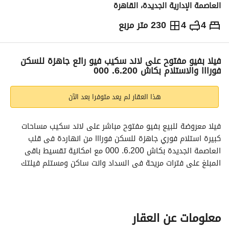
العاصمة الإدارية الجديدة، القاهرة
4
4
230 متر مربع
ج.م
31,000,000
التفاصيل
الاتجاهات والمؤشرات
رهن عقاري
الا
فيلا بفيو مفتوح على لاند سكيب فيو رائع جاهزة للسكن
فورااا والاستلام بكاش 6.200. 000
هذا العقار لم يعد متوفرا بعد الآن
فيلا معروضة للبيع بفيو مفتوح مباشر على لاند سكيب مساحات 
كبيرة استلام فوري جاهزة للسكن فورااا من انهاردة فى قلب 
العاصمة الجديدة بكاش 6.200. 000 مع امكانية تقسيط باقى 
المبلغ على فترات مريحة فى السداد وانت ساكن ومستلم فيلتك
مباشر على الاوسطي ,, بمساحات خضرا و مساحات مميزة للفيلا 
تقسيمات داخلية واسعة عدد 4 غرف و 4 حمامات
جاردن مزروعة بالكامل كاملة المرافق والخدمات
متاح صور وفيديو للفيلا على الواتساب واقعية للمعاينات
معلومات عن العقار