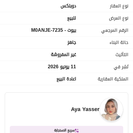
نصف تشطيب
نوع العقار
دوبلكس
السعر الإجمالي 10,500,000
شامل الصيانة والكلوب هاوس
نوع العرض
للبيع
جاهز للاستلام
الرقم المرجعي
بيوت - 7235-M0ANJE
كلمنا دلوقتي، وهنساعدك تلاقي العقار المناسب ليك. 
حالة البناء
جاهز
التأثيث
غير المفروشة
Middlemen Real Estate
نُشِر في
11 يونيو 2026
الملكية العقارية
اعادة البيع
نصيحة حقيقية… واختيار مناسب. 
Aya Yasser
بنساعدك توصل للي يناسبك فعلًا —
سريع الاستجابة