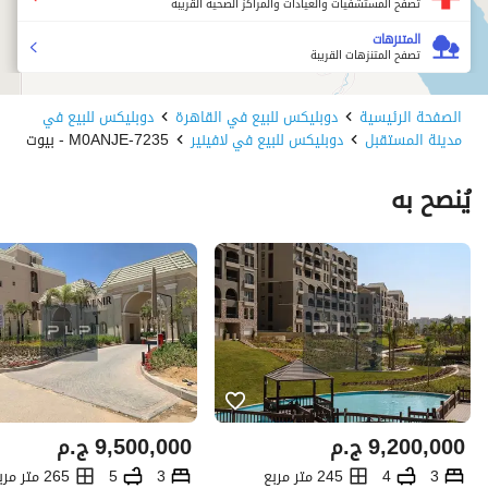
تصفح المستشفيات والعيادات والمراكز الصحية القريبة
المتنزهات
تصفح المتنزهات القريبة
الصفحة الرئيسية
دوبليكس للبيع في القاهرة
دوبليكس للبيع في
مدينة المستقبل
دوبليكس للبيع في لافينير
7235-M0ANJE - بيوت
يُنصح به
9,200,000
ج.م
9,500,000
ج.م
3
4
245 متر مربع
3
5
265 متر مربع