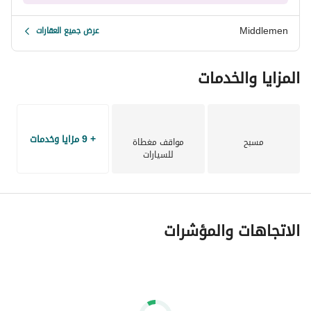
سواء كنت بتدور على سكن أو استثمار —
Middlemen
عرض جميع العقارات
من خلال فريق محترف من المستشارين العقاريين
المزايا والخدمات
فاهمين احتياجاتك كويس ودارسين السوق. 
+ 9 مزايا وخدمات
بنغطي مناطق:
مسبح
مواقف مغطاة
للسيارات
القاهرة الجديدة – مدينة المستقبل – العاصمة الإدارية – الساحل 
الشمالي – العين السخنة
الاتجاهات والمؤشرات
اشتري وانت فاهم.