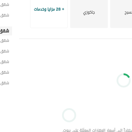
شقق لل
+ 28 مزايا وخدمات
سبح
جاكوزي
شقق ل
شقق 
شقق لل
شقق ل
شقق ل
شقق ل
شقق ل
داّ إلى أسعار العقارات المعلَنَة على بيوت.