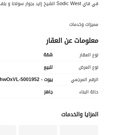
في فاي Sodic West الشيخ زايد بجوار سولانا و بلفى أعمار و بالقرب من الجريا بيفرلي هيلز
مميزات وخدمات
نادي رياضي
معلومات عن العقار
مدرسه دوليه
مول تجاري
مطاعم وكافيهات
نوع العقار
شقة
بحيرات ومساحات خضراء
نوع العرض
للبيع
لوكيشن
الرقم المرجعي
بيوت - 5001952-hwOxVL
بجوار بلفي اعمار وسولانا
بالقرب من اليجريا بيفرلي هيلز
حالة البناء
جاهز
دقائق من أركان بلازا
كمبوند فاي لشركه سوديك والتي تتميز بسبقه اعمال
المزايا والخدمات
سوديك ويست
سوديك ايست
جون بالساحل الشمالي