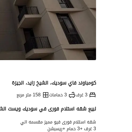
كومباوند فاي سوديك، الشيخ زايد، الجيزة
3 غرف
3 حمامات
158 متر مربع
لبيع شقه استلام فورى في سوديك ويست الشيخ زايد بالقرب من s
التفاصيل
الاتجاهات والمؤشرات
رهن عقار
شقه استلام فورى فيو مميز مقسمه الي
3 غرف +3 حمام +ريسبشن