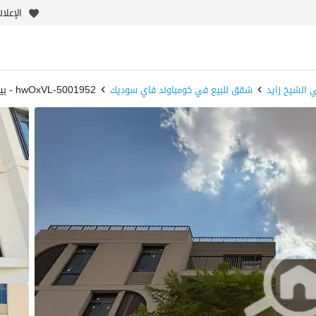
الإعلا
 الشيخ زايد
شقق للبيع في كومباوند فاي سوديك
5001952-hwOxVL - بيوت