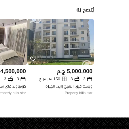
يُنصح به
5,000,000
ج.م
4,500,000
3
3
150 متر مربع
3
3
ويست فيو، الشيخ زايد، الجيزة
roperty hills star
Property hills star